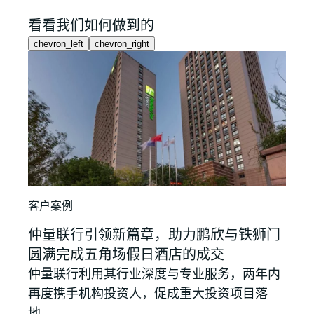
看看我们如何做到的
chevron_left
chevron_right
客户案例
客户
仲量联行引领新篇章，助力鹏欣与铁狮门
仲量
圆满完成五角场假日酒店的成交
学产
仲量联行利用其行业深度与专业服务，两年内
仲量
再度携手机构投资人，促成重大投资项目落
学领
地。
促成