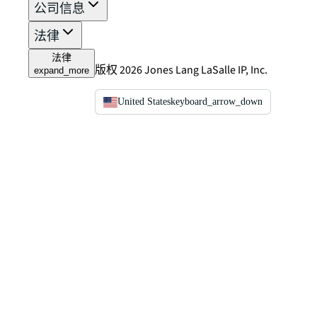
公司信息
法律
法律
版权 2026 Jones Lang LaSalle IP, Inc.
expand_more
United States
keyboard_arrow_down