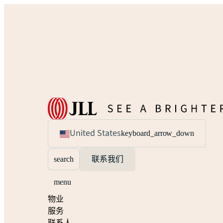
United States
keyboard_arrow_down
search
联系我们
menu
物业
服务