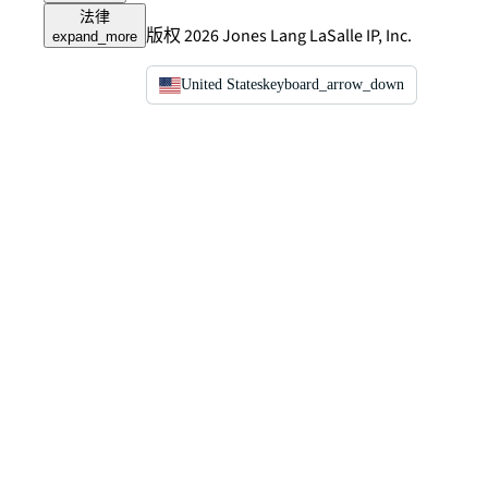
法律
版权 2026 Jones Lang LaSalle IP, Inc.
expand_more
United States
keyboard_arrow_down