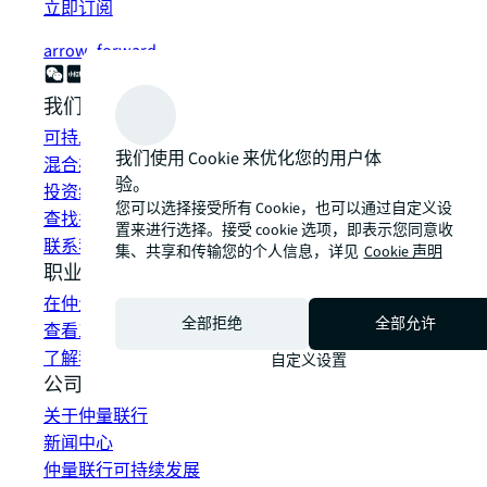
立即订阅
arrow_forward
我们如何为您提供帮助？
可持发展解决方案
我们使用 Cookie 来优化您的用户体
混合办公空间解决方案
验。
投资组合管理
您可以选择接受所有 Cookie，也可以通过自定义设
查找并租赁空间
置来进行选择。接受 cookie 选项，即表示您同意收
联系我们
集、共享和传输您的个人信息，详见
Cookie 声明
职业发展
在仲量联行工作
全部拒绝
全部允许
查看工作机会
了解我们的员工
自定义设置
公司信息
关于仲量联行
新闻中心
仲量联行可持续发展