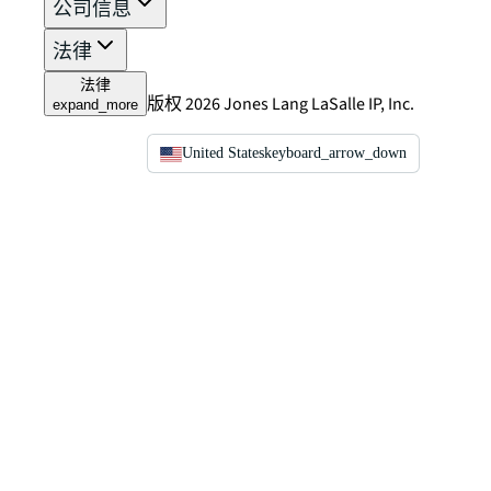
公司信息
法律
法律
版权 2026 Jones Lang LaSalle IP, Inc.
expand_more
United States
keyboard_arrow_down