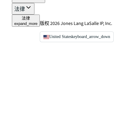
法律
法律
版权 2026 Jones Lang LaSalle IP, Inc.
expand_more
United States
keyboard_arrow_down