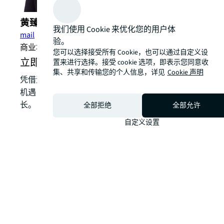
黄臻 (Neo Huang)
我们使用 Cookie 来优化您的用户体
mail
验。
商业地产部总监，上海；零售地产部负责人，华东区
您可以选择接受所有 Cookie，也可以通过自定义设
立即咨询我们的零售地产服务
置来进行选择。接受 cookie 选项，即表示您同意收
集、共享和传输您的个人信息，详见
Cookie 声明
凭借深厚的本土经验，助您将房地产挑战转化为战略
机遇，通过资产组合优化，实现价值提升与绩效增
长。
全部拒绝
全部允许
自定义设置