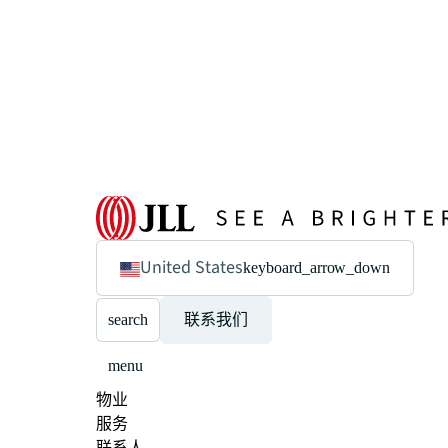
United States
keyboard_arrow_down
search
联系我们
menu
物业
服务