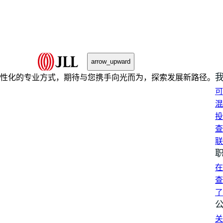
arrow_upward
性化的专业方式，期待与您携手向光而为，探索发展新路径。
可
混
投
查
联
在
查
了
关