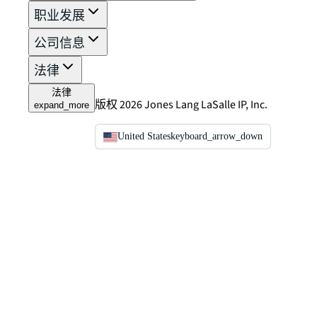
职业发展
公司信息
法律
法律
版权 2026 Jones Lang LaSalle IP, Inc.
expand_more
United States
keyboard_arrow_down