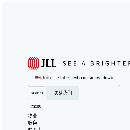
United States
keyboard_arrow_down
search
联系我们
menu
物业
服务