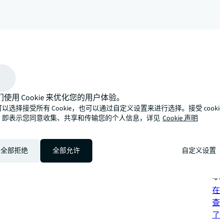
arrow_upward
们使用 Cookie 来优化您的用户体验。
性化的专业方式，期待与您携手向光而为，探索发展新路径。
以选择接受所有 Cookie，也可以通过自定义设置来进行选择。接受 cooki
可
，即表示您同意收集、共享和传输您的个人信息，详见
Cookie 声明
混
投
全部拒绝
全部允许
自定义设置
查
联
在
查
了