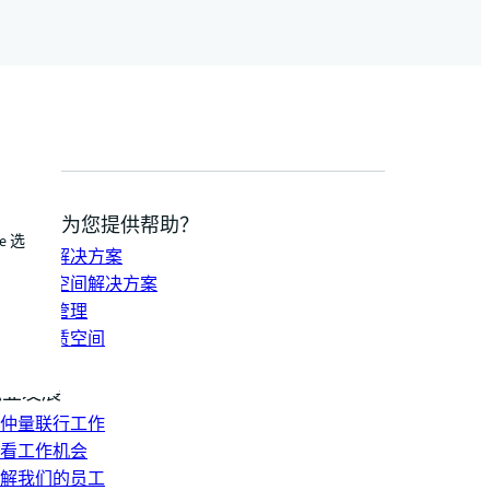
我们如何为您提供帮助？
e 选
持发展解决方案
合办公空间解决方案
资组合管理
找并租赁空间
系我们
职业发展
仲量联行工作
看工作机会
解我们的员工