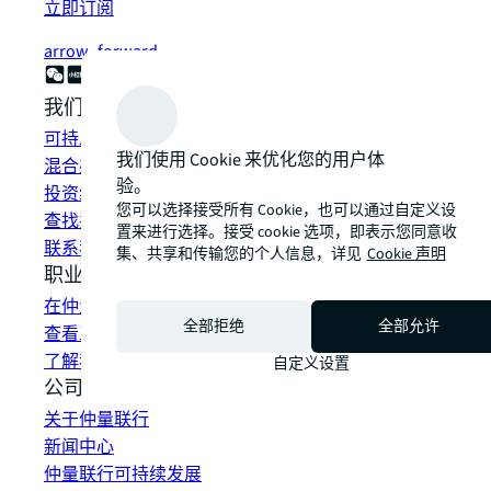
立即订阅
arrow_forward
我们如何为您提供帮助？
可持发展解决方案
我们使用 Cookie 来优化您的用户体
混合办公空间解决方案
验。
投资组合管理
您可以选择接受所有 Cookie，也可以通过自定义设
查找并租赁空间
置来进行选择。接受 cookie 选项，即表示您同意收
联系我们
集、共享和传输您的个人信息，详见
Cookie 声明
职业发展
在仲量联行工作
全部拒绝
全部允许
查看工作机会
了解我们的员工
自定义设置
公司信息
关于仲量联行
新闻中心
仲量联行可持续发展