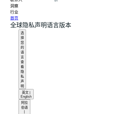
联系人
系
洞察
行业
首页
全球隐私声明语言版本
选
择
您
的
语
言
查
看
隐
私
声
明
英文 |
English
阿拉
伯语
|