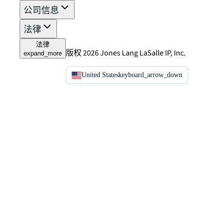
公司信息
法律
法律
版权 2026 Jones Lang LaSalle IP, Inc.
expand_more
United States
keyboard_arrow_down