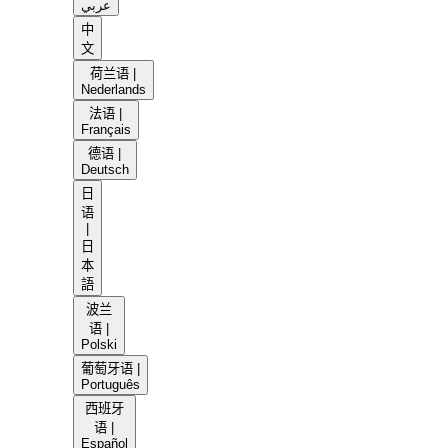
عربي
中
文
荷兰语 |
Nederlands
法语 |
Français
德语 |
Deutsch
日
语
|
日
本
語
波兰
语 |
Polski
葡萄牙语 |
Português
西班牙
语 |
Español