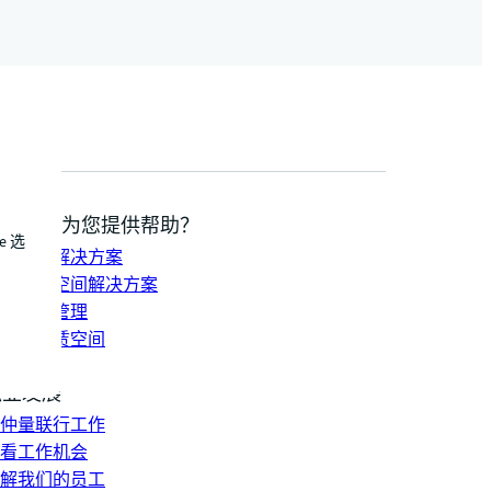
我们如何为您提供帮助？
e 选
持发展解决方案
合办公空间解决方案
资组合管理
找并租赁空间
系我们
职业发展
仲量联行工作
看工作机会
解我们的员工