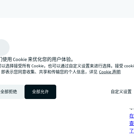
arrow_upward
们使用 Cookie 来优化您的用户体验。
性化的专业方式，期待与您携手向光而为，探索发展新路径。
以选择接受所有 Cookie，也可以通过自定义设置来进行选择。接受 cooki
可
，即表示您同意收集、共享和传输您的个人信息，详见
Cookie 声明
混
投
全部拒绝
全部允许
自定义设置
查
联
在
查
了