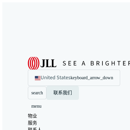
United States
keyboard_arrow_down
search
联系我们
menu
物业
服务