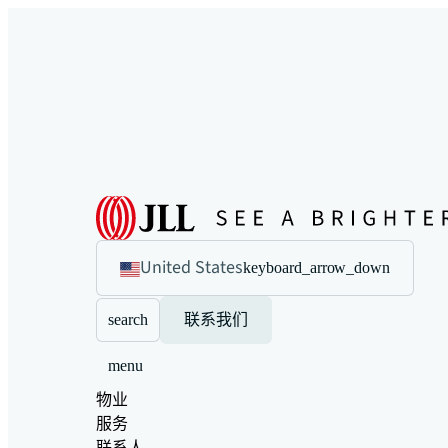
United States
keyboard_arrow_down
search
联系我们
menu
物业
服务