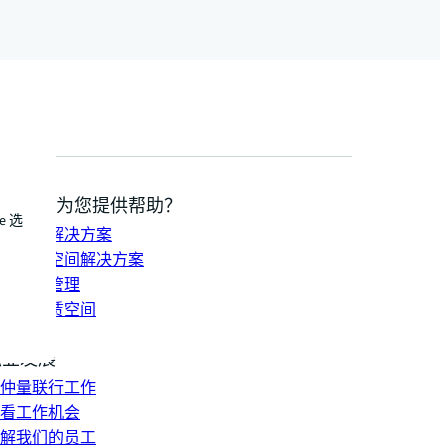
我们如何为您提供帮助？
e 选
持发展解决方案
合办公空间解决方案
资组合管理
找并租赁空间
系我们
职业发展
仲量联行工作
看工作机会
解我们的员工