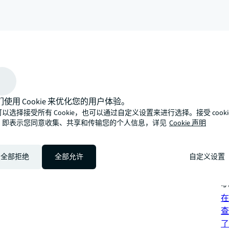
arrow_upward
们使用 Cookie 来优化您的用户体验。
性化的专业方式，期待与您携手向光而为，探索发展新路径。
以选择接受所有 Cookie，也可以通过自定义设置来进行选择。接受 cooki
可
，即表示您同意收集、共享和传输您的个人信息，详见
Cookie 声明
混
投
全部拒绝
全部允许
自定义设置
查
联
在
查
了