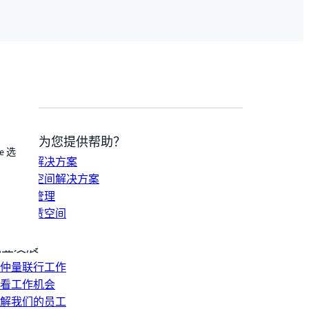
我们如何为您提供帮助？
e 选
持发展解决方案
合办公空间解决方案
资组合管理
找并租赁空间
系我们
职业发展
仲量联行工作
看工作机会
解我们的员工