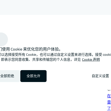
arrow_upward
们使用 Cookie 来优化您的用户体验。
性化的专业方式，期待与您携手向光而为，探索发展新路径。
以选择接受所有 Cookie，也可以通过自定义设置来进行选择。接受 cooki
可
，即表示您同意收集、共享和传输您的个人信息，详见
Cookie 声明
混
投
全部拒绝
全部允许
自定义设置
查
联
在
查
了