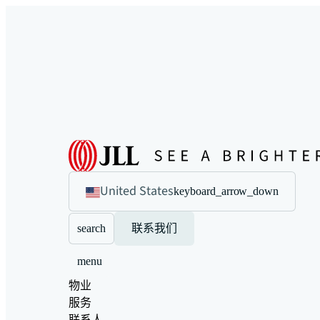
United States
keyboard_arrow_down
search
联系我们
menu
物业
服务