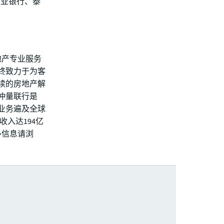
兴业银行、泰
地产专业服务
终致力于为客
续的房地产解
仲量联行是
行业务遍及全球
度收入达194亿
多信息请浏