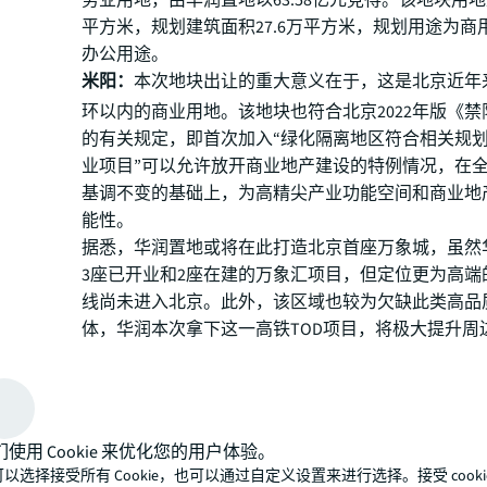
务业用地，由华润置地以63.58亿元竞得。该地块用地
平方米，规划建筑面积27.6万平方米，规划用途为商
办公用途。
米阳：
本次地块出让的重大意义在于，这是北京近年
环以内的商业用地。该地块也符合北京2022年版《
的有关规定，即首次加入“绿化隔离地区符合相关规
业项目”可以允许放开商业地产建设的特例情况，在
基调不变的基础上，为高精尖产业功能空间和商业地
能性。
据悉，华润置地或将在此打造北京首座万象城，虽然
3座已开业和2座在建的万象汇项目，但定位更为高端
线尚未进入北京。此外，该区域也较为欠缺此类高品
体，华润本次拿下这一高铁TOD项目，将极大提升周
氛围和经营环境。
三、北京持续发布针对专
企业的补助政策
们使用 Cookie 来优化您的用户体验。
2月23日，北京发布《2023年北京市支持中小企业发
以选择接受所有 Cookie，也可以通过自定义设置来进行选择。接受 cooki