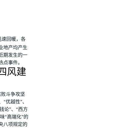
迅速回暖，各
业地产均产生
近期发生的一
热点事件。
四风建
腐败斗争攻坚
、“优越性”、
钱论”、“西方
味“高端化”的
央八项规定的