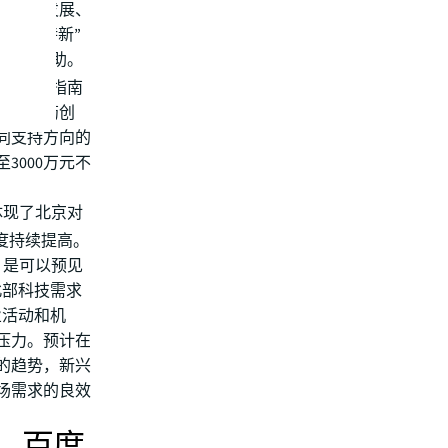
务体系发展、
“专精特新”
万元的补助。
资金实施指南
料、医药创
同支持方向的
3000万元不
体现了北京对
度持续提高。
，是可以预见
北部科技需求
业活动和机
理压力。预计在
潮的趋势，新兴
场需求的良效
道，百度