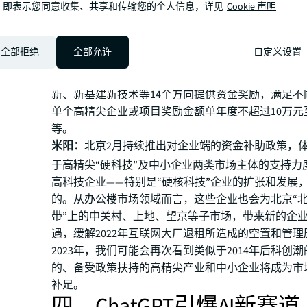
南》征求意见稿，重点支持方向包括支持中小企业服
，即表示您同意收集、共享和传输您的个人信息，详见
Cookie 声明
融资环境、数字化赋能等8个方向。其中，制造业领域
中小企业购买数字化赋能服务或产品，给予最高100
全部拒绝
全部允许
自定义设置
2月24日，北京发布《2023年北京市高精尖产业发展
（第一批）》征集意见稿，针对集成电路、充电新材
新、新基建新技术等14个方向提供资金奖励，满足不
单个高精尖企业或项目奖励金额单年度不超过10万元至
等。
米阳：
北京2月持续推出对企业端的资金补助政策，
于高精尖“硬科技”及中小企业两类市场主体的支持力
高科技企业——特别是“硬核科技”企业的扩张和发展
的。从办公楼市场领域而言，这些企业也会为北京“
带”上的中关村、上地、望京等子市场，带来新的企
遇，缓解2022年互联网大厂退租所造成的空置和管
2023年，我们可能会再次看到类似于2014年后科创
的、备受政策扶持的高精尖产业和中小企业将成为市
补足。
四、ChatGPT引爆AI新赛