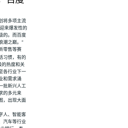
划将多项主流
将迎来爆发性的
级的。而百度
浪潮之巅。”
新零售等赛
活习惯，有的
象级的热度和关
至各行业下一
业和需求涌
一批新兴人工
求的多元来
图，出现大面
字人、智能客
、汽车等行业