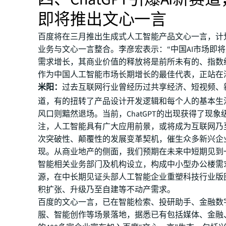
即将推出文心一言
百度将在三月推出生成式人工智能产品文心一言，计
业务与文心一言整合。李彦宏表示：“中国AI市场即
需求增长，其商业价值的释放将是前所未有的、指数
作为中国人工智能市场长期增长的最佳代表，正站在
米阳：
过去互联网行业曾经历过共享经济、短视频、
道，有的扭转了产品设计开发逻辑和每个人的基本生
风口则黯然退场。当前，ChatGPT的出现获得了现
注，人工智能具有广大应用前景，或将成为互联网乃
次突破性、颠覆性的发展变革契机，催生众多新兴企
现。从商业地产的侧面，我们预期在未来中短期见到
智能相关业务部门及机构设立，构成中小型办公楼需
源，在中长期见证头部人工智能企业重塑科技行业版
积扩张、升级乃至自建等不动产需求。
百度的文心一言，已在智能检索、投研助手、金融数
服、智能创作等场景落地，据悉已有包括媒体、金融