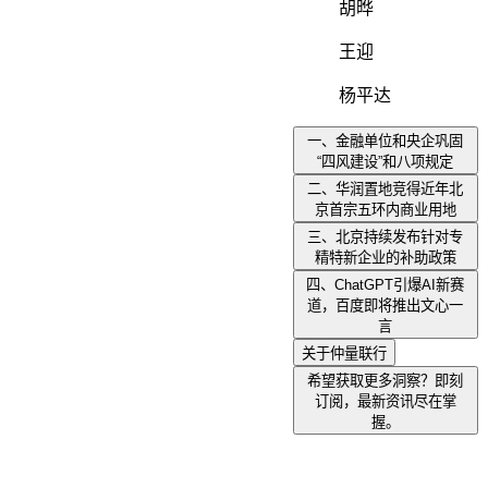
胡晔
王迎
杨平达
一、金融单位和央企巩固
“四风建设”和八项规定
二、华润置地竞得近年北
京首宗五环内商业用地
三、北京持续发布针对专
精特新企业的补助政策
四、ChatGPT引爆AI新赛
道，百度即将推出文心一
言
关于仲量联行
希望获取更多洞察？即刻
订阅，最新资讯尽在掌
握。