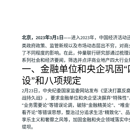
北京，2023年3月1日——
进入2023年，中国经济活动
类政府政策、监管新规以及市场动态层出不穷，对商
了不同程度的影响。在此，仲量联行研究部通过梳理
系列社会和经济要闻，筛选并点评商业地产四大行业
一、金融单位和央企巩固“
设”和八项规定
2月23日，中央纪委国家监委网站发布《坚决打赢反
战持久战》， 要求金融单位和央企坚决摒弃“特殊性”
“业务需要论”等错误论调，破除“金融精英论”、“唯金
看齐论”等错误思想，整治过分追求生活“精致化”、品
享乐主义和奢靡之风等，加固金融和央企领域落实中
堤坝。