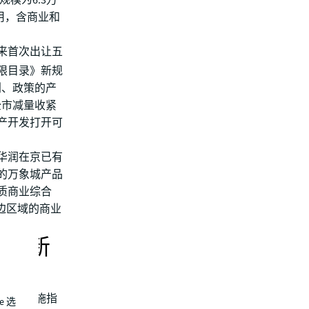
规模为6.3万
用，含商业和
来首次出让五
禁限目录》新规
划、政策的产
全市减量收紧
产开发打开可
华润在京已有
的万象城产品
质商业综合
边区域的商业
精特新
展资金实施指
e 选