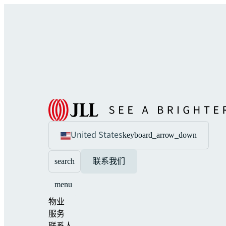
United States
keyboard_arrow_down
search
联系我们
menu
物业
服务