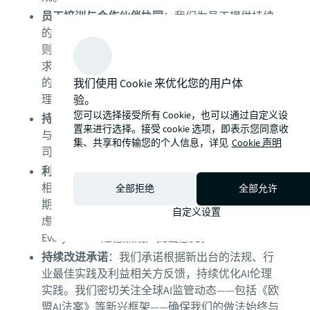
员工培训与合作伙伴协同
：我们为员工提供持续
的培训与宣导，帮助其掌握负责任的AI应用原
则、最佳实践以及不断演进的伦理规范与监管要
求。同时，我们也确保参与仲量联行AI生态系统
的合作伙伴与承包商充分理解并遵循我们的AI伦
我们使用 Cookie 来优化您的用户体
理标准。
验。
您可以选择接受所有 Cookie，也可以通过自定义设
持续监控与审计
：我们对AI系统进行常态化监控
置来进行选择。接受 cookie 选项，即表示您同意收
与定期审计，确保其按设计意图运行，并符合公
集、共享和传输您的个人信息，详见
Cookie 声明
司政策及适用法律。
利益相关方沟通
：我们积极与客户、员工等利益
相关方对话，收集反馈，确保AI实践与其需求和
全部拒绝
全部允许
期望一致。如对仲量联行的AI应用或结果存有疑
自定义设置
虑，我们鼓励通过现有渠道（包括“Ethics
Everywhere”道德热线）提出意见。
持续改进承诺
：我们承诺根据新出台的法规、行
业最佳实践及利益相关方反馈，持续优化AI伦理
实践。我们密切关注全球AI监管动态——包括《欧
盟AI法案》等新兴框架——确保我们的做法始终与