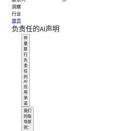
联系人
系
洞察
行业
首页
负责任的AI声明
仲
量
联
行
负
责
任
的
AI
应
用
承
诺
我们
的指
导原
则：