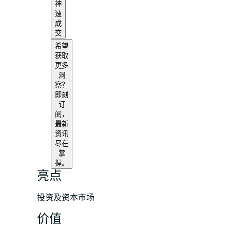
神
速
成
交
希望
获取
更多
洞
察？
即刻
订
阅，
最新
资讯
尽在
掌
握。
亮点
投资及资本市场
价值