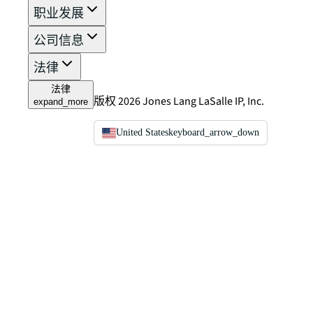
职业发展
公司信息
法律
法律
版权 2026 Jones Lang LaSalle IP, Inc.
expand_more
United States
keyboard_arrow_down