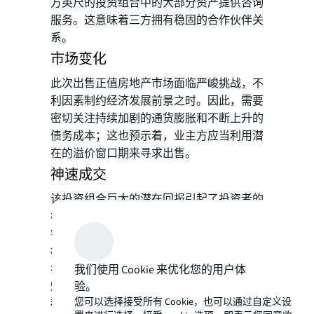
方英尺的投资组合中的大部分资产提供咨询
服务。这意味着三方拥有稳固的合作伙伴关
系。
市场变化
此次出售正值房地产市场面临严峻挑战，不
利因素制约经济发展前景之时。因此，需要
密切关注持续加剧的通货膨胀和不断上升的
债务成本；这也预示着，业主方应当利用潜
在的溢价窗口期来寻求出售。
神速成交
该投资组合巨大的潜在回报引起了投资者的
极大兴趣。仲量联行通过综合全面的市场营
销流程和对谈判过程的全方位支持来锁定目
标投资者。
考虑到该投资组合的地理分布之广，能在短
我们使用 Cookie 来优化您的用户体
验。
短15个工作日内就完成交易，在整个行业里
您可以选择接受所有 Cookie，也可以通过自定义设
都是十分震撼的。仲量联行能够在短时间内