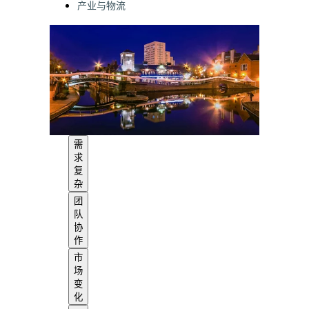
产业与物流
需
求
复
杂
团
队
协
作
市
场
变
化