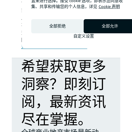
置来进行选择。接受 cookie 选项，即表示您同意收
协调达成如此复杂的交易得益于大量的上市
集、共享和传输您的个人信息，详见
Cookie 声明
前尽职调查工作。交易达成后，仲量联行还
从事了同等重要的行政管理工作。
事实证明，该投资组合是一项非常成功的投
全部拒绝
全部允许
资，为 Canmoor 和高盛带来了极其可观的
自定义设置
回报。
对话仲量联行资本市场投资专家
希望获取更多
洞察？即刻订
阅，最新资讯
尽在掌握。