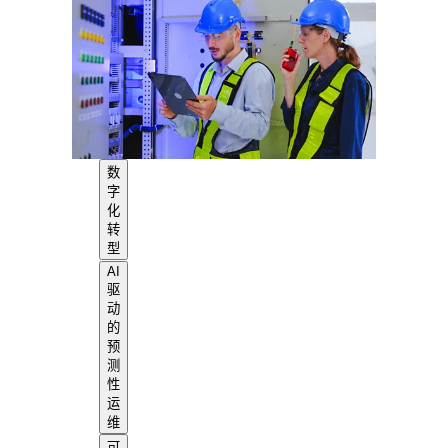
数
字
化
转
型
AI
驱
动
的
预
测
性
运
维
可