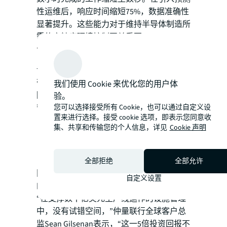
性运维后，响应时间缩短75%，数据准确性
显著提升。这些能力对于维持半导体制造所
需的高精度环境控制至关重要。
可量化的业务价值
该企业预计在2025年底前，实现数字化转型
带来的累计净收益超过5倍的投资回报率。
我们使用 Cookie 来优化您的用户体
除成本优化，此次转型还显著提升了关键运
验。
营指标：
您可以选择接受所有 Cookie，也可以通过自定义设
置来进行选择。接受 cookie 选项，即表示您同意收
维修响应时间缩短75%
集、共享和传输您的个人信息，详见
Cookie 声明
资产监测数据准确性提升90%
计划外停机时间减少50%
全部拒绝
全部允许
同时，该项目也创下了与客户合作十三年来
自定义设置
的最高满意度评分。
“在支撑数十亿美元生产线运作的设施管理
中，没有试错空间，”仲量联行全球客户总
监Sean Gilsenan表示，“这一5倍投资回报不