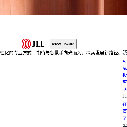
arrow_upward
性化的专业方式，期待与您携手向光而为，探索发展新路径。
可
混
投
查
联
在
查
了