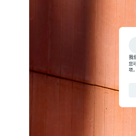
我
您可
项