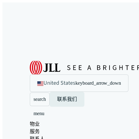
United States
keyboard_arrow_down
search
联系我们
menu
物业
服务