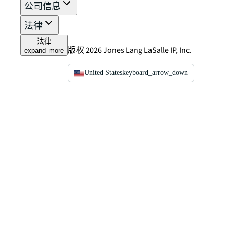
公司信息
法律
法律
版权 2026 Jones Lang LaSalle IP, Inc.
expand_more
United States
keyboard_arrow_down