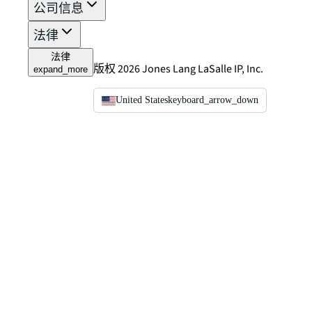
公司信息
法律
法律
版权 2026 Jones Lang LaSalle IP, Inc.
expand_more
United States
keyboard_arrow_down