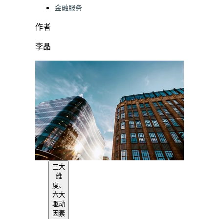
金融服务
作者
李晶
三大
维
度、
六大
驱动
因素