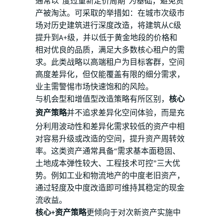
通常以“度过重新定价周期”为基础，避免资
产被淘汰。可采取的举措如：在城市次级市
场对历史建筑进行深度改造，将建筑从C级
提升到A+级，并以低于黄金地段的价格和
相对优良的品质，满足大多数核心租户的需
求。此类战略以高端租户为目标客群，空间
高度差异化，但仅能覆盖有限的细分需求，
业主需警惕市场快速饱和的风险。
与机会型和增值型改造策略有所区别，
核心
资产策略
并不追求差异化空间体验，而是充
分利用波动性和差异化需求较低的资产中相
对容易升级或改造的空间，提升资产周转效
率。这类资产通常具备“需求基本面稳固、
土地成本弹性较大、工程技术可控”三大优
势。例如工业和物流地产的中度老旧资产，
通过轻度及中度改造即可维持其稳定的现金
流收益。
核心+资产策略
更倾向于对次新资产实施中