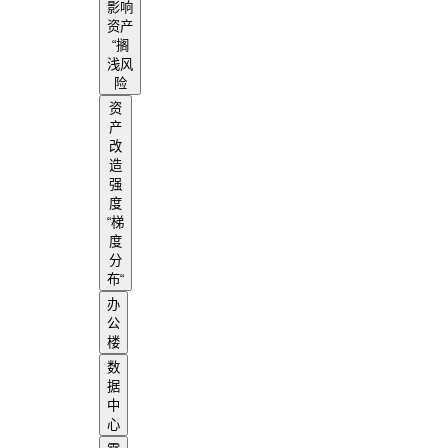
影响
资产
“搁
浅风
险
资
产
改
造
强
度
“梯
度
分
布“
办
公
楼
数
据
中
心