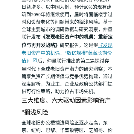
日益增多。以中国为例，预计80%的现有建
筑到2050年将继续使用，届时将面临楼宇过
时和设备老化等问题带来的搁浅风险。基于
全球主要城市的调研数据与研究洞察，仲量
联行发布
《发现老旧资产中的机遇：重新定
位与再开发战略》
研究报告，这是继
《发现
老旧资产中的机遇：“数亿规模”蕴藏长期价
值》
后，仲量联行推出的第二篇探讨存
量时代下全球老旧资产潜力的研究洞察；本
篇聚焦资产长期保值与竞争优势构建，通过
深度解析，为业主、企业及政府公共部门提
供可行性策略，助力抢占市场先机。
三大维度、六大驱动因素影响资产
“搁浅风险
全球老旧办公楼搁浅风险正逐步走高，东
京、纽约、巴黎、华盛顿特区、芝加哥、伦