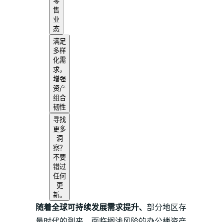
零
售
业
态
满足
多样
化需
求，
增强
资产
组合
韧性
寻找
更多
洞
察？
不要
错过
任何
更
新。
随着全球可持续发展需求提升、
部分地区存
量时代的到来，面临搁浅风险的办公楼资产