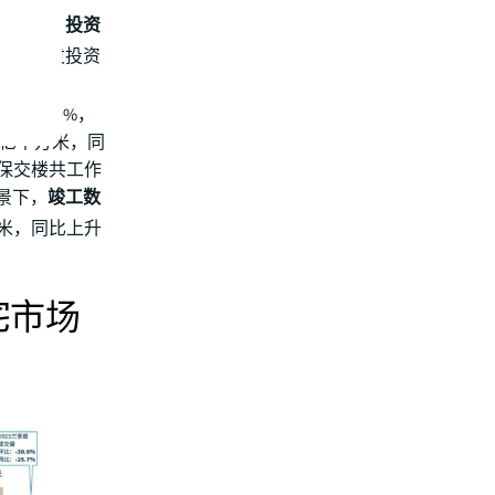
显不足，投资
房地产开发投资
同比下降
降23.9%，
4亿平方米，同
好保交楼共工作
景下，
竣工数
方米，同比上升
宅市场