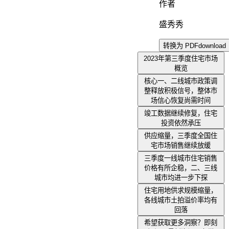
作者
盛秀秀
转换为 PDF
download
2023年第三季度住宅市场
概览
核心一、二线城市政策调
整释放积极信号，整体市
场信心恢复尚需时间
竣工数据继续修复，住宅
投资依然承压
供应缩量，三季度全国住
宅市场销售继续放缓
三季度一线城市住宅销售
价格有所企稳，二、三线
城市均进一步下探
住宅用地供求规模缩量，
各线城市土拍溢价率均有
回落
希望获取更多洞察？即刻