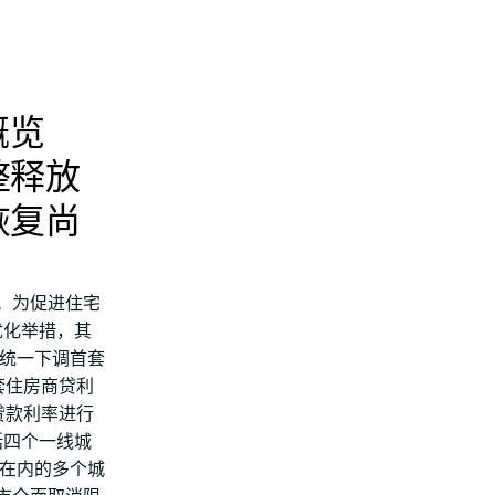
概览
整释放
恢复尚
厚。为促进住宅
优化举措，其
、统一下调首套
套住房商贷利
贷款利率进行
括四个一线城
都在内的多个城