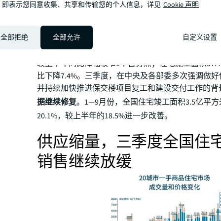
，即表示您同意收集、共享和传输您的个人信息，详见
Cookie 声明
三季度，住宅投资延续承压态势，房企投资意愿度仍
累计同比降幅继续扩大
。2023年前三个季度，全国
全部拒绝
全部允许
自定义设置
8.7万亿元，同比下降9.1%；其中住宅投资6.6万亿，
8.4%。1—9月份，住宅新开工面积5.3亿平方米，同比下
较上半年同比降幅收窄1个百分点；住宅施工面积57.
比下降7.4%。三季度，在中央及各部委多次强调做
并持续加快推进保交楼项目复工和建设交付工作的背
据继续修复
。1—9月份，全国住宅竣工面积3.5亿平
20.1%，较上半年的18.5%进一步改善。
供应缩量，三季度全国住
销售继续放缓