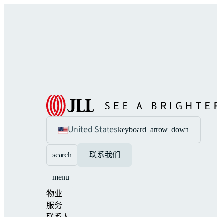
United States
keyboard_arrow_down
search
联系我们
menu
物业
服务