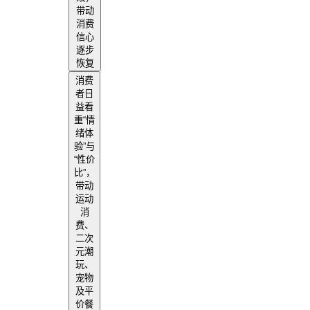
带动
消费
信心
逐步
恢复
消费
者日
益看
重“情
绪体
验”与
“性价
比”，
带动
运动
消
费、
二次
元潮
玩、
宠物
及平
价餐