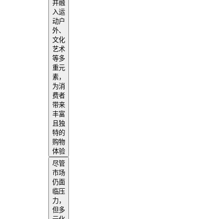
并融
入运
动户
外、
文化
艺术
等多
重元
素，
为消
费者
带来
丰富
且独
特的
购物
体验
尽管
市场
仍面
临压
力，
但多