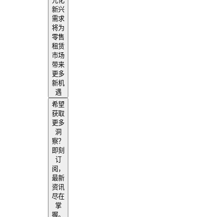
元化
新兴
需求
将为
零售
租赁
市场
带来
更多
新机
遇
希望
获取
更多
洞
察？
即刻
订
阅，
最新
资讯
尽在
掌
握。