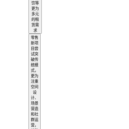
饮等
更为
多元
的租
赁需
求
零售
新项
目尝
试突
破传
统模
式，
更为
注重
空间
设
计、
场景
营造
和社
群运
营，