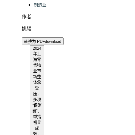
制造业
作者
姚耀
转换为 PDF
download
2024
年上
海零
售物
业市
场整
体承
受
压，
多项
“促消
费"：
举措
初显
成
效，