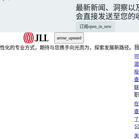
最新新闻、洞察以
会直接发送至您的
订阅
open_in_new
arrow_upward
性化的专业方式，期待与您携手向光而为，探索发展新路径。
可
混
投
查
联
在
查
了
关