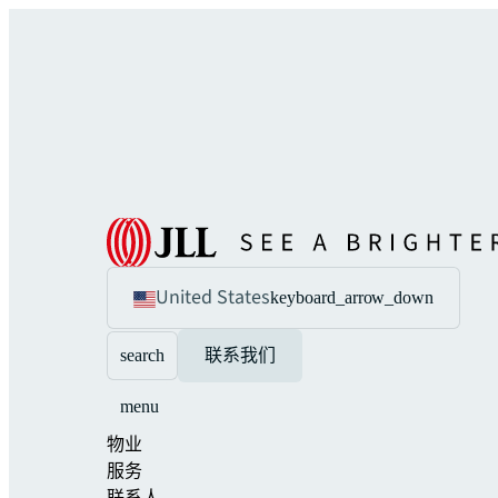
United States
keyboard_arrow_down
search
联系我们
menu
物业
服务