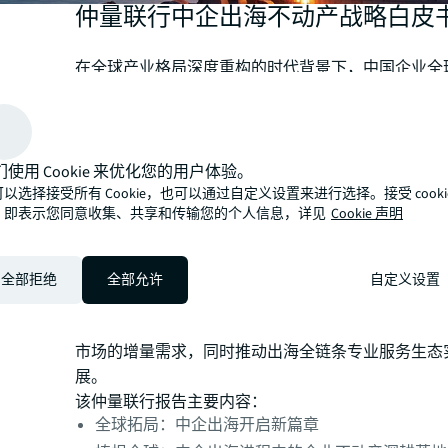
仲量联行中企出海不动产战略白皮
在全球产业格局深度重构的时代背景下，中国企业全
提速并迈入全新发展阶段：
以政策升维、价值链跃升
元化主体、全球生态布局、生而全球化为特征，以深
心锚点
。伴随中国企业全球化走向深耕运营，企业不
们使用 Cookie 来优化您的用户体验。
撑全球业务落地、链接内外资源、保障长期稳健经营
以选择接受所有 Cookie，也可以通过自定义设置来进行选择。接受 cooki
体，直接影响境外经营效率与全球核心竞争力。
，即表示您同意收集、共享和传输您的个人信息，详见
Cookie 声明
基于此，仲量联行结合问卷调研数据、真实企业实践
验，系统梳理海外不动产各典型场景的挑战与启示，
业类型提出分阶段针对性策略指引，提出兼具前瞻性
全部拒绝
全部允许
自定义设置
实施路径，并从多维度构建中企出海企业不动产战略
值得注意的是，中企全球化进程激活了重点出海行业
市场的增量需求，同时推动出海全链条专业服务生态
展。
该仲量联行报告主要内容：
全球拓局：中企出海开启新篇章