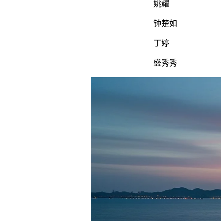
姚耀
钟楚如
丁婷
盛秀秀