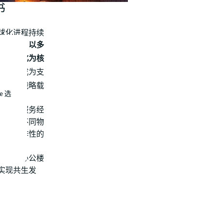
书
球化进程持续
为基石，以多
度本地化为核
动产已成为支
的关键战略载
e 选
与丰富服务经
并针对不同物
与可操作性的
体系。
的国内办公楼
实现共生发