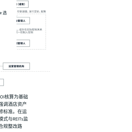
e 选
OI核算为基础
强调酒店资产
修标准。在运
与REITs监
合规整改路