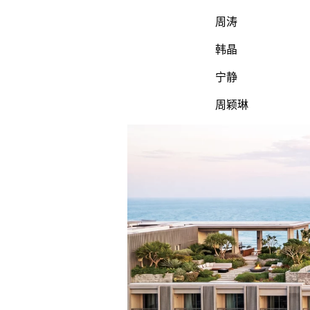
周涛
韩晶
宁静
周颖琳