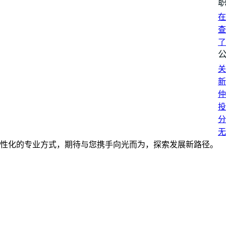
在
查
了
关
新
仲
投
分
无
性化的专业方式，期待与您携手向光而为，探索发展新路径。