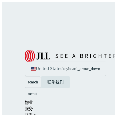
United States
keyboard_arrow_down
search
联系我们
menu
物业
服务