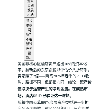
迎来
长期
发展
机遇
寻找
更多
洞
察？
不要
错过
任何
更
新。
美国非核心区酒店资产跑出10%的资本化
率；翻新后的东京凯悦以评估价八折转手，
卖家赚了2倍——两笔2026年春季的REITs收
购，路径不同，但都指向同一结论：
资产价
值取决于运营产生的净现金流。在成熟市
场，酒店REITs已验证这一逻辑。
随着中国公募REITs底层资产类型进一步扩
容至酒店领域，截至2026年5月，已有四单