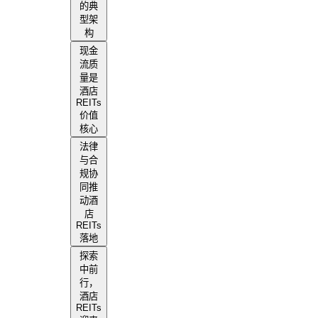
的典
型架
构
现金
流质
量是
酒店
REITs
价值
核心
法律
与合
规协
同推
动酒
店
REITs
落地
探索
中前
行，
酒店
REITs