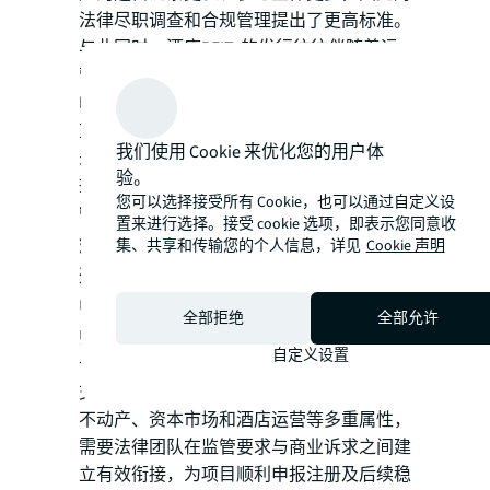
法律尽职调查和合规管理提出了更高标准。
与此同时，酒店REITs的发行往往伴随着运
营管理架构的优化与重塑。如何在满足
REITs监管要求的前提下，合理厘清业主
方、运营管理机构及品牌管理方之间的权责
我们使用 Cookie 来优化您的用户体
关系，是项目顺利推进的重要前提。随着首
验。
批项目有望于近期上市交易，
特许经营、运
您可以选择接受所有 Cookie，也可以通过自定义设
营支持等更契合REITs监管逻辑的合作模
置来进行选择。接受 cookie 选项，即表示您同意收
式，正为酒店资产实现证券化与专业化运营
集、共享和传输您的个人信息，详见
Cookie 声明
开辟新的路径
。
中伦律师事务所权益合伙人纪超
表示：“律
全部拒绝
全部允许
师的价值不仅体现在发行阶段的法律尽调和
自定义设置
合规审查，更体现在帮助各方搭建可执行的
交易结构和运营安排。酒店REITs项目兼具
不动产、资本市场和酒店运营等多重属性，
需要法律团队在监管要求与商业诉求之间建
立有效衔接，为项目顺利申
报注册及后续稳