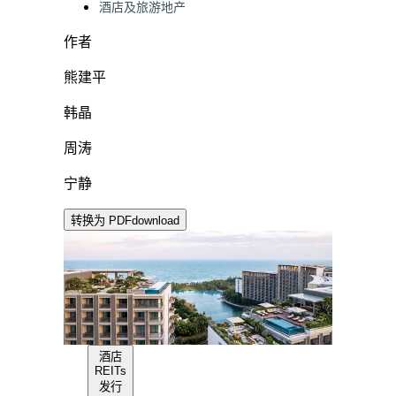
酒店及旅游地产
作者
熊建平
韩晶
周涛
宁静
转换为 PDF
download
酒店
REITs
发行