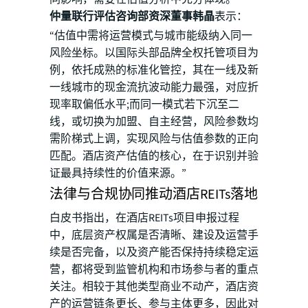
仲量联行评估咨询部资深董事韩晶
表示：
“估值中需将运营模式与城市能级纳入同一
风险坐标。以国际头部品牌全权托管项目为
例，依托成熟的标准化管控，其在一线及新
一线城市的现金流抗波动能力最强，对应折
现率取偏低水平;而同一模式若下沉至二
线，或切换为加盟、自主经营，风险参数均
需阶梯式上调，实现风险与估值参数的正向
匹配。酒店资产估值的核心，在于识别并验
证最具持续性的价值来源。”
法律与合规协同推动酒店REITs落地
白皮书指出，在酒店REITs项目申报过程
中，底层资产权属是否清晰、建设及运营手
续是否完备，以及资产能否保持持续稳定运
营，都将受到监管机构和市场参与者的重点
关注。相较于其他类型商业不动产，酒店资
产的运营链条更长、参与主体更多，因此对