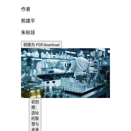
作者
熊建平
朱秋琼
转换为 PDF
download
初创
期：
选址
的智
慧与
未来