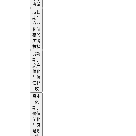
考量
成长
期：
商业
化前
夜的
关键
抉择
成熟
期：
资产
优化
与价
值释
放
资本
化
期：
价值
量化
与风
险规