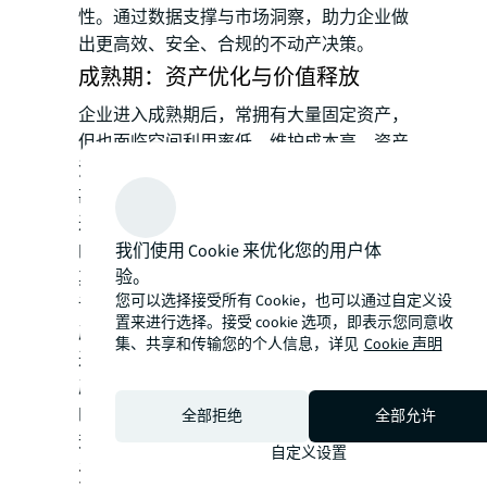
性。通过数据支撑与市场洞察，助力企业做
出更高效、安全、合规的不动产决策。
成熟期：资产优化与价值释放
企业进入成熟期后，常拥有大量固定资产，
但也面临空间利用率低、维护成本高、资产
流动性差等问题，此时，评估团队通过现场
勘查和流程分析，识别闲置或低效空间，通
过提升利用效率的解决方案，实现降本增效
我们使用 Cookie 来优化您的用户体
的目标。
验。
其次，团队不但会衡量房产市值，还会综合
您可以选择接受所有 Cookie，也可以通过自定义设
评估设备、专利、品牌等资产价值，提出资
置来进行选择。接受 cookie 选项，即表示您同意收
产重组建议，例如出售、出租低效资产或通
集、共享和传输您的个人信息，详见
Cookie 声明
过售后回租等方式盘活资产，从而释放房地
产空间的价值。这些方案不仅能够改善企业
的现金流状况，还能优化资产负债结构，提
全部拒绝
全部允许
升企业的财务健康水平。
自定义设置
资本化期：价值量化与风险规避