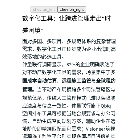
chevron_left
chevron_right
数字化工具：让跨进管理走出“时
差困境”
面对多国、多项目、多规范体系的复杂管理
需求，数字化工具正逐步成为企业出海时高
效落地的必选工具。
仲量联行调研显示，82%的企业明确表达了
对不动产数字化工具的需求，场景集中于
多
国成本自动估算
、
远程施工监管
与
全球租约
管理
。当不动产布局横跨多个司法管辖区与
规范体系，传统人工管理模式已难以保障响
应速度与信息一致性。仲量联行旗下Qbiq
空间排布工具可根据当地合规要求与办公习
惯，自动生成空间规划方案，辅助企业在选
址阶段即精准匹配面积需求；Visioneer筑视
远程施工监管平台则实现多国项目进度的实