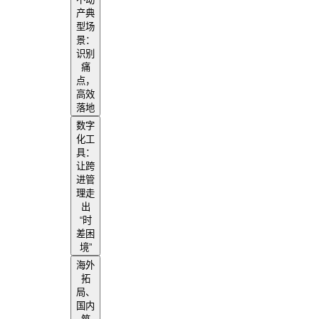
产典
型场
景：
识别
痛
点，
高效
落地
数字
化工
具：
让跨
进管
理走
出
“时
差困
境”
海外
拓
局、
国内