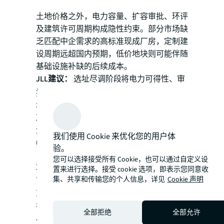
土地价格之外，电力容量、扩容审批、环评
及建筑许可周期构成隐性约束。部分市场缺
乏匹配中企需求的高标准现成厂房，定制建
设周期远超国内预期，低价地块则可能伴随
基础设施补缺的后续成本。
JLL建议：
选址尽调阶段将电力可得性、审
批周期、用工条件等纳入系统评估，引入属
地工业地产顾问，避免以国内经验套用海外
决策。同步考察热门区域相邻城市，平衡资
源禀赋与落地效率。
我们使用 Cookie 来优化您的用户体
04海外自建数据中心
验。
您可以选择接受所有 Cookie，也可以通过自定义设
项目对电力容量与并网周期高度依赖，部分
置来进行选择。接受 cookie 选项，即表示您同意收
集、共享和传输您的个人信息，详见
Cookie 声明
市场电网接入周期可达3至5年。环境尽调不
充分可能导致社区诉讼与选址作废，带来以
年计的项目延误。
全部拒绝
全部允许
JLL建议：
确定地块前完成多维度技术与环