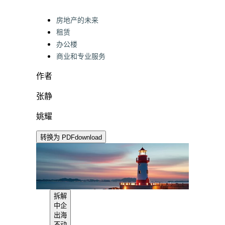
Categories:
房地产的未来
租赁
办公楼
商业和专业服务
作者
张静
姚耀
转换为 PDF
download
拆解
中企
出海
不动