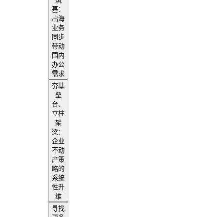
筑
基：
出海
业务
同步
带动
国内
办公
需求
夯基
垒
台、
立柱
架
梁：
企业
不动
产策
略的
系统
性升
维
寻找