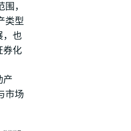
点范围，
资产类型
展，也
证券化
动产
策与市场