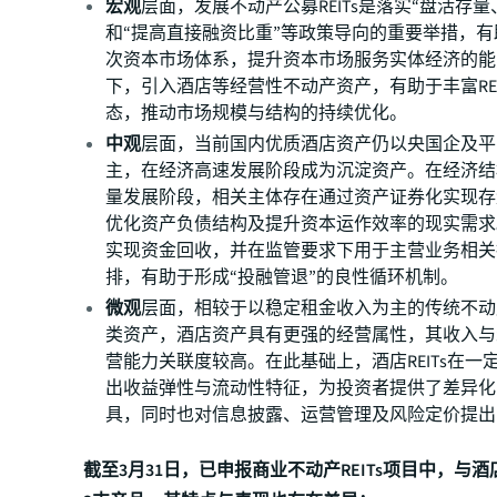
宏观
层面，发展不动产公募REITs是落实“盘活存量
和“提高直接融资比重”等政策导向的重要举措，
次资本市场体系，提升资本市场服务实体经济的能
下，引入酒店等经营性不动产资产，有助于丰富REI
态，推动市场规模与结构的持续优化。
中观
层面，当前国内优质酒店资产仍以央国企及平
主，在经济高速发展阶段成为沉淀资产。在经济结
量发展阶段，相关主体存在通过资产证券化实现存
优化资产负债结构及提升资本运作效率的现实需求。通
实现资金回收，并在监管要求下用于主营业务相关
排，有助于形成“投融管退”的良性循环机制。
微观
层面，相较于以稳定租金收入为主的传统不动
类资产，酒店资产具有更强的经营属性，其收入与
营能力关联度较高。在此基础上，酒店REITs在一
出收益弹性与流动性特征，为投资者提供了差异化
具，同时也对信息披露、运营管理及风险定价提出
截至3月31日，已申报商业不动产REITs项目中，与