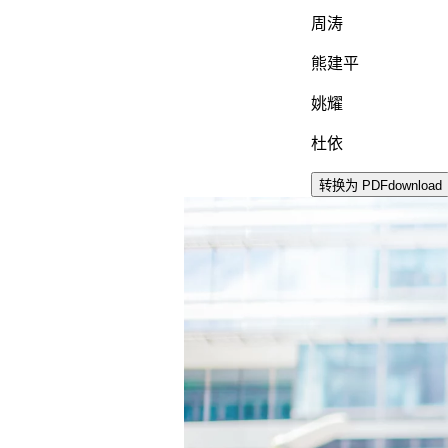
周涛
熊建平
姚耀
杜依
转换为 PDF
download