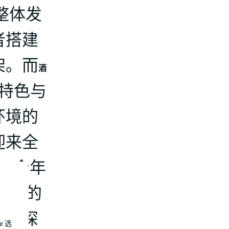
的整体发
者搭建
架。而
酒
特色与
环境的
迎来全
LL今年
察系列的
产，深
e 选