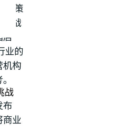
s的政策
的挑战
酒店
店行业的
营机构
考。
挑战
发布
将商业