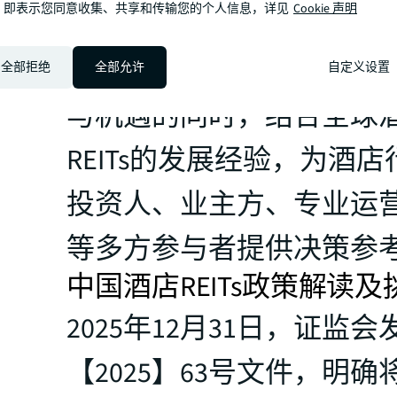
，即表示您同意收集、共享和传输您的个人信息，详见
Cookie 声明
入解读中国酒店公募REIT
框架、发展路径以及面临
全部拒绝
全部允许
自定义设置
与机遇的同时，结合全球
REITs的发展经验，为酒
投资人、业主方、专业运
等多方参与者提供决策参
中国酒店REITs政策解读及
2025年12月31日，证监会
【2025】63号文件，明确