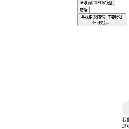
全球酒店REITs镜鉴
结语
寻找更多洞察？不要错过
任何更新。
我
您可