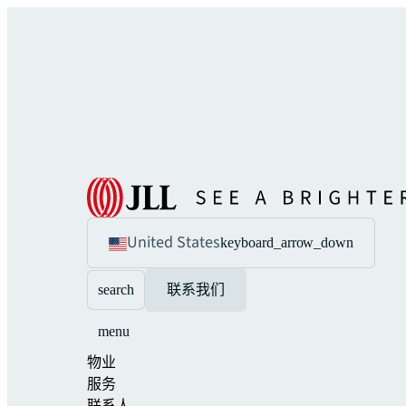
United States
keyboard_arrow_down
search
联系我们
menu
物业
服务