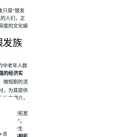
象只是“银发
段的人们，正
深度的文化娱
银发族
活的中老年人群
强的经济实
。微短剧的流
材，为其提供
为社交媒介，
的联结。
景正持续拓宽
品质享老”。
己的银龄生
e 选
设备、数码相机