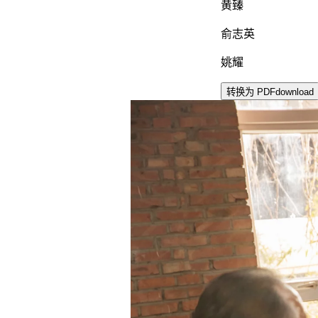
黄臻
俞志英
姚耀
转换为 PDF
download