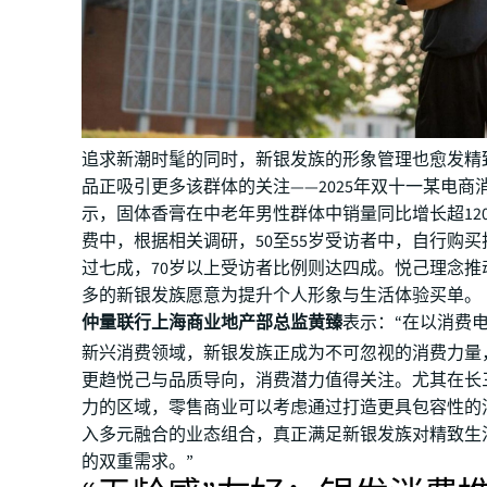
追求新潮时髦的同时，新银发族的形象管理也愈发精
品正吸引更多该群体的关注——2025年双十一某电商
示，固体香膏在中老年男性群体中销量同比增长超12
费中，根据相关调研，50至55岁受访者中，自行购
过七成，70岁以上受访者比例则达四成。悦己理念推
多的新银发族愿意为提升个人形象与生活体验买单。
仲量联行上海商业地产部总监黄臻
表示：“在以消费
新兴消费领域，新银发族正成为不可忽视的消费力量
更趋悦己与品质导向，消费潜力值得关注。尤其在长
力的区域，零售商业可以考虑通过打造更具包容性的
入多元融合的业态组合，真正满足新银发族对精致生
的双重需求。”