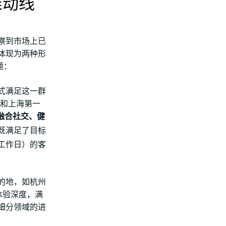
推动线
察到市场上已
体现为两种形
题：
式满足这一群
街”和上海第一
融合社交、健
既满足了目标
工作日）的客
的地，如杭州
体验深度，满
细分领域的进