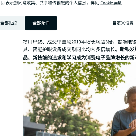
，即表示您同意收集、共享和传输您的个人信息，详见
Cookie 声明
成交额同比增长超100%
，他们的创作热情正持续转
费能量，为消费电子领域注入新的增长活力：数据也
全部拒绝
全部允许
自定义设置
发人群智能穿戴设备APP月活跃用户在2024年9月便已经
万，同比增长12.8%
；2025年前三季度，国内某电商
物用户数、成交单量较2019年增长均超3倍，智能眼镜
具、智能护眼设备成交额同比均为多倍增长
。新银发
品、新技能的追求和学习成为消费电子品牌增长的新