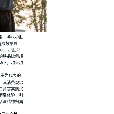
致，香氛护肤
消费数据显
0%；护肤消
买护肤品比例超
动下，越来越
电子为代表的
，其消费观念
三角等高购买
消费体验，引
活与精神归属