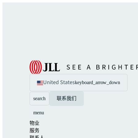
United States
keyboard_arrow_down
search
联系我们
menu
物业
服务