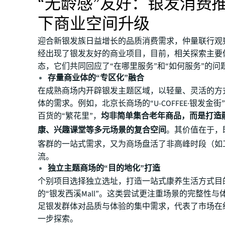
“无龄感”友好：银发消费
下商业空间升级
迎合新银发族日益增长的品质消费需求，仲量联行观
经出现了银发友好的商业项目，目前，相关探索主要
态，它们共同回应了“在哪里服务”和“如何服务”的问
存量商业体的“专区化”融合
在成熟商场内开辟银发主题区域，以轻量、灵活的方
体的需求。例如，北京长商场的“U-COFFEE·银发金
百货的“繁花里”，
均非简单集合老年商品，而是打造
康、兴趣课堂等多元场景的复合空间
。其价值在于，
客群的一站式需求，又为商场盘活了非高峰时段（如
流。
独立主题商场的“目的地化”打造
个别项目选择独立选址，打造一站式康养生活方式目
的“银发西溪Mall”。这类尝试更注重场景的完整性与
足银发群体对品质与体验的集中需求，代表了市场在
一步探索。