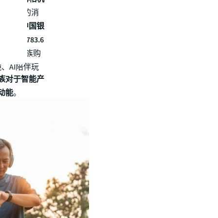
化为切实的消
显示，
中国银
达到1783.6
平台银发族购
、AI陪伴玩
族对于智能产
动能
。