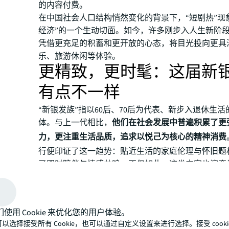
的内容付费。
在中国社会人口结构悄然变化的背景下，“短剧热”现
经济”的一个生动切面。如今，许多刚步入人生新阶
凭借更充足的积蓄和更开放的心态，将目光投向更具
乐、旅游休闲等体验。
更精致，更时髦：这届新
有点不一样
“新银发族”指以60后、70后为代表、新步入退休生
体。与上一代相比，
他们在社会发展中普遍积累了更
力，更注重生活品质，追求以悦己为核心的精神消费
行便印证了这一趋势：贴近生活的家庭伦理与怀旧题
了即时陪伴与情感共鸣。不仅如此，这类内容也演变
通过分享和讨论剧情，新银发族进一步增强了与亲友
但这仅是开端。在情绪价值的驱动下，他们的消费场
——从线上内容延伸至线下体验，从“基础养老”转向“
们使用 Cookie 来优化您的用户体验。
例如，新银发族更进一步投入内容创作之中，记录自
以选择接受所有 Cookie，也可以通过自定义设置来进行选择。接受 cooki
活。电商平台发布的数据显示，
2024年银发族直播