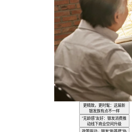
更精致，更时髦：这届新
银发族有点不一样
“无龄感”友好：银发消费推
动线下商业空间升级
政策驱动，银发“新基建”协