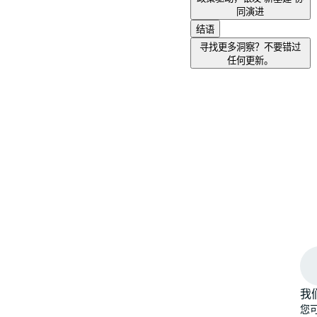
同演进
结语
寻找更多洞察？不要错过
任何更新。
我
您可