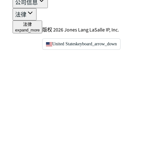
公司信息
法律
法律
版权 2026 Jones Lang LaSalle IP, Inc.
expand_more
United States
keyboard_arrow_down