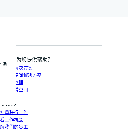
我们如何为您提供帮助？
e 选
持发展解决方案
合办公空间解决方案
资组合管理
找并租赁空间
系我们
职业发展
仲量联行工作
看工作机会
解我们的员工