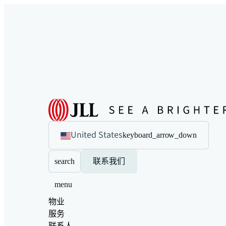
United States
keyboard_arrow_down
search
联系我们
menu
物业
服务