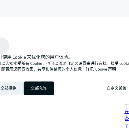
arrow_upward
们使用 Cookie 来优化您的用户体验。
性化的专业方式，期待与您携手向光而为，探索发展新路径。
以选择接受所有 Cookie，也可以通过自定义设置来进行选择。接受 cooki
可
，即表示您同意收集、共享和传输您的个人信息，详见
Cookie 声明
混
投
全部拒绝
全部允许
自定义设置
查
联
在
查
了