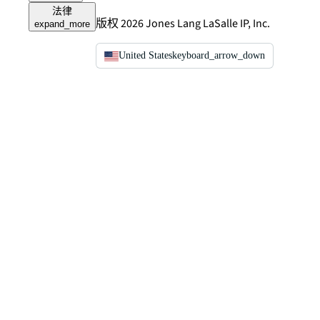
法律
版权 2026 Jones Lang LaSalle IP, Inc.
expand_more
United States
keyboard_arrow_down