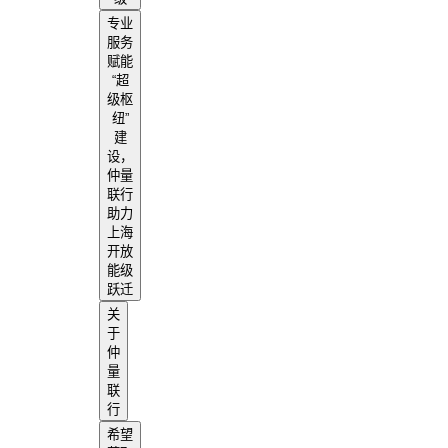
专业
服务
赋能
“超
级枢
纽”
建
设，
仲量
联行
助力
上海
开放
能级
跃迁
关
于
仲
量
联
行
希望