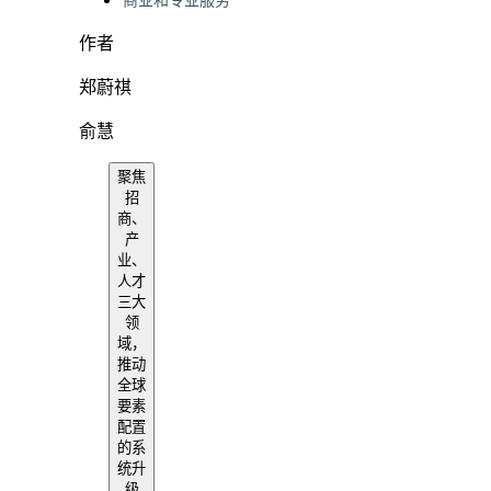
商业和专业服务
作者
郑蔚祺
俞慧
聚焦
招
商、
产
业、
人才
三大
领
域，
推动
全球
要素
配置
的系
统升
级