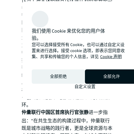
作为上海全球招商合作伙伴计划的重要参与
者，仲量联行在服务实践中形成独特的“双
循环”模式。一方面，通过全球化网络精准
匹配国际产业资源，另一方面依托本土化团
队深度参与城市战略实施。2024年至今，仲
我们使用 Cookie 来优化您的用户体
量联行成功推动多个标杆项目落地，包括助
验。
您可以选择接受所有 Cookie，也可以通过自定义设
力闪存科技新锐Solidigm在沪设立亚太研发
置来进行选择。接受 cookie 选项，即表示您同意收
中心；促成浦东近十年最大规模律所入驻；
集、共享和传输您的个人信息，详见
Cookie 声明
推动道朗格全国首家品牌体验中心落户静安
等。仲量联行认为，上海的营商环境持续升
级迭代，生动诠释了系统思维与共生共荣的
全部拒绝
全部允许
发展生态，正在将上海打造为全球创新的磁
自定义设置
极与开放合作的热土，形成“需求牵引创新
－创新驱动投资－投资反哺生态”的良性循
环。
仲量联行中国区首席执行官张静
进一步指
出：“在共生生态的构建过程中，仲量联行
既是城市战略的践行者，更是全球资源与本