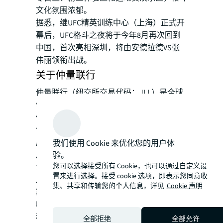
文化氛围浓郁。
据悉，继UFC精英训练中心（上海）正式开
幕后，UFC格斗之夜将于今年8月再次回到
中国，首次亮相深圳，将由安德拉德VS张
伟丽领衔出战。
关于仲量联行
仲量联行（纽交所交易代码：JLL）是全球
领先的房地产专业服务和投资管理公司。我
们始终致力于房地产领域的持续创新；不断
创造机遇，打造理想空间，实现价值回报以
成就商业及个人愿景。从而，为我们的客
我们使用 Cookie 来优化您的用户体
户、员工和社会创建一个更美好的明天。仲
验。
您可以选择接受所有 Cookie，也可以通过自定义设
量联行是《财富》500强企业，截至2019年3
置来进行选择。接受 cookie 选项，即表示您同意收
月31日，仲量联行业务遍及全球80多个国
集、共享和传输您的个人信息，详见
Cookie 声明
家，员工总数超过91,000人, 2018财政年度
收入达163亿美元。JLL是仲量联行的品牌名
称以及注册商标。更多信息请浏览
全部拒绝
全部允许