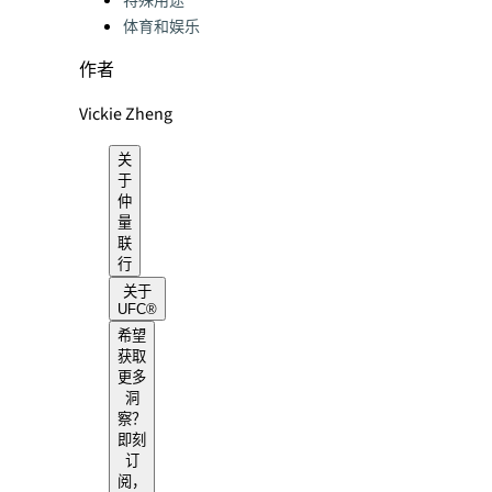
特殊用途
体育和娱乐
作者
Vickie Zheng
关
于
仲
量
联
行
关于
UFC®
希望
获取
更多
洞
察？
即刻
订
阅，