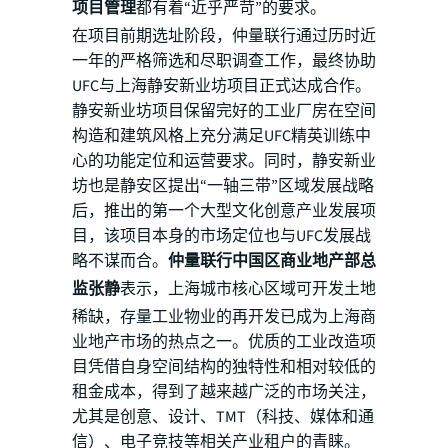
项目管理
都有着“近乎严苛”的要求。
在项目前期选址阶段，仲量联行通过历时近
一年的严格筛选和尽职调查工作，最终协助
UFC与上海静安新业坊项目正式达成合作。
静安新业坊项目保留完好的工业厂房在空间
构造和建筑风格上充分满足UFC精英训练中
心的功能定位和运营要求。同时，静安新业
坊也是静安区提出“一轴三带”区域发展战略
后，推出的第一个大型文化创意产业发展项
目，该项目本身的市场定位也与UFC发展战
略不谋而合。
仲量联行中国区商业地产部总
监张静
表示，上海城市核心区域可开发土地
稀缺，存量工业物业的再开发已成为上海商
业地产市场的热点之一。优质的工业改造项
目凭借自身空间结构的独特性和相对较低的
租金成本，得到了越来越广泛的市场关注，
尤其是创意、设计、TMT（科技、媒体和通
信）、电子竞技等相关产业租户的青睐。