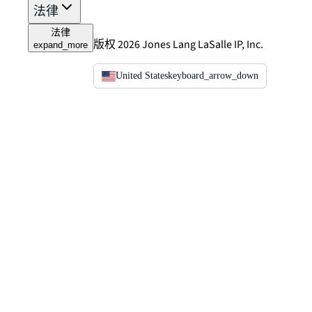
法律
法律
版权 2026 Jones Lang LaSalle IP, Inc.
expand_more
United States
keyboard_arrow_down