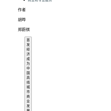
商业和专业服务
作者
胡晔
郑蔚祺
首
发
经
济
成
为
中
国
高
线
城
市
商
业
发
展