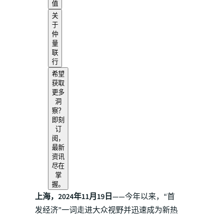
值
关
于
仲
量
联
行
希望
获取
更多
洞
察？
即刻
订
阅，
最新
资讯
尽在
掌
握。
上海，2024年11月19日——
今年以来，“首
发经济”一词走进大众视野并迅速成为新热