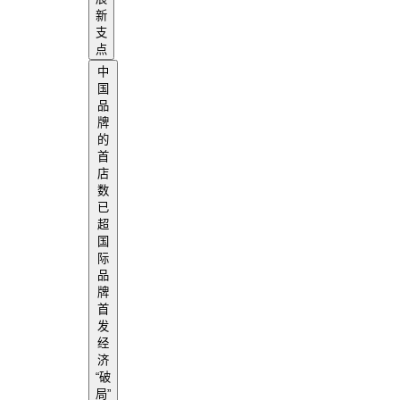
新
支
点
中
国
品
牌
的
首
店
数
已
超
国
际
品
牌
首
发
经
济
“破
局”