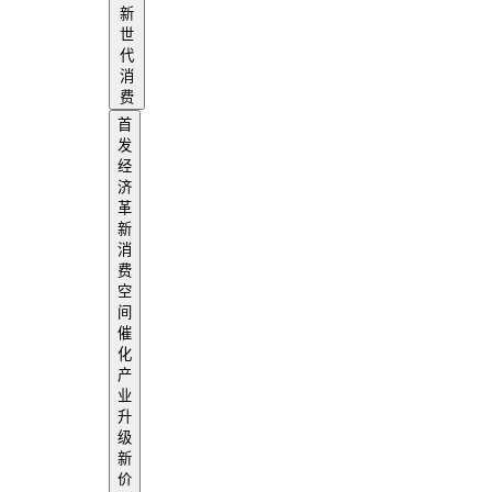
新
世
代
消
费
首
发
经
济
革
新
消
费
空
间
催
化
产
业
升
级
新
价