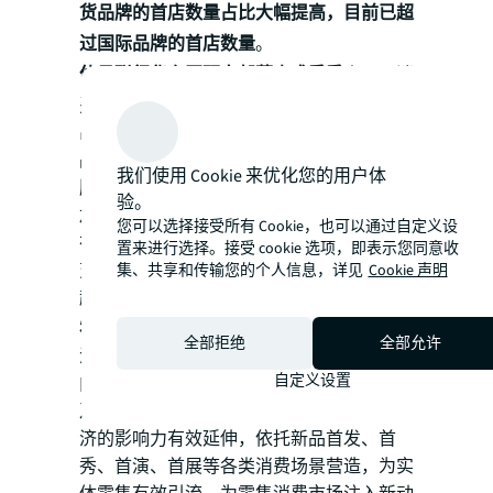
货品牌的首店数量占比大幅提高，目前已超
过国际品牌的首店数量
。
仲量联行华东区研究部董事盛秀秀
表示，消
费产业的高质量发展正构筑起中国品牌“走
出去”的底气。首发经济，发布的不只是商
品，也需要向世界发布更多来自中国的品
我们使用 Cookie 来优化您的用户体
牌，在“中国制造、中国质造、中国智造”的
验。
加持下，让更多全球消费者青睐中国品牌。
您可以选择接受所有 Cookie，也可以通过自定义设
在国潮新势力的背后，新世代消费需求快速
置来进行选择。接受 cookie 选项，即表示您同意收
变化，二次元经济、宠物经济等新业态兴
集、共享和传输您的个人信息，详见
Cookie 声明
起，为零售商业市场带来新的机遇和挑战。
朱建辉
进一步指出，从首店经济到首发经
全部拒绝
全部允许
济，零售商业在消费新趋势中愈发强调消费
自定义设置
内容在特定时间约束下的专属性、排他性，
及其呈现方式的新奇度。首发经济将首店经
济的影响力有效延伸，依托新品首发、首
秀、首演、首展等各类消费场景营造，为实