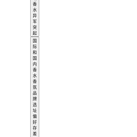
香
水
异
军
突
起
国
际
和
国
内
香
水
香
氛
品
牌
选
址
偏
好
存
差