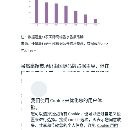
注：数据涵盖11家国际高端香水香氛品牌
来源：仲量联行研究部根据公开信息整理，数据截至2022
年8月10日
虽然高端市场仍由国际品牌占据主导，但在
国潮风席卷之下，一批国货香水香氛品牌开
始走入大众视线。许多年轻消费者开始认
可、尝试，甚至热衷于购买国货香氛品牌。
近两年来，国产香氛品牌初露锋芒。御梵、
我们使用 Cookie 来优化您的用户体
Plustwo普拉斯兔、RECLASSIFIED调香室、
验。
Scentooze三兔、Next Beauty China、气味图
您可以选择接受所有 Cookie，也可以通过自定义设
书馆、DOCUMENTS闻献、SEVENCHIC，melt
置来进行选择。接受 cookie 选项，即表示您同意收
season等香氛品牌相继获得融资，香氛品牌
集、共享和传输您的个人信息，详见
Cookie 声明