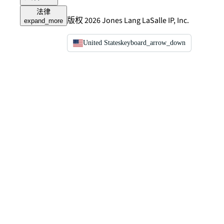
法律
版权 2026 Jones Lang LaSalle IP, Inc.
expand_more
United States
keyboard_arrow_down