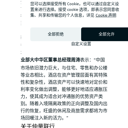
预期进一步走低，但将拉动投资人视时机入
您可以选择接受所有 Cookie，也可以通过自定义设
市交易，2023年或将迎来交易高峰。仲量联
置来进行选择。接受 cookie 选项，即表示您同意收
集、共享和传输您的个人信息，详见
Cookie 声明
行预计2023年中国内地酒店投资交易额将达
到20亿美元（约合人民币146亿元）。”
目前，中国经济正在从追求“量”向重视“质”
全部拒绝
全部允许
转变，中国酒店行业也面临严峻挑战，各方
自定义设置
参与者更应该做好全方位准备，迎接正在发
生的深刻变革。
仲量联行酒店及旅游地产事
业部大中华区董事总经理周涛
表示：“中国
市场依旧潜力巨大，与住宅、零售和办公楼
等业态相比，酒店在资产管理层面有其特殊
性和复杂性，酒店资产可以快速地对定价和
利率变化做出调整，能够更好地适应通胀压
力，使其成为适合对冲通胀的优势资产类
别。随着入境隔离政策的正向调整及国内出
行的恢复，旺盛的休闲及商旅需求都将为市
场回暖注入新的活力。”
关于仲量联行