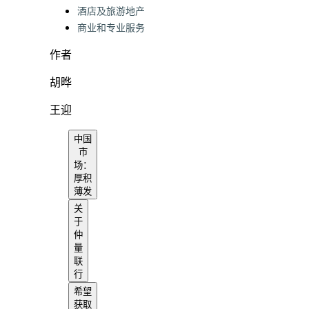
酒店及旅游地产
商业和专业服务
作者
胡晔
王迎
中国
市
场：
厚积
薄发
关
于
仲
量
联
行
希望
获取