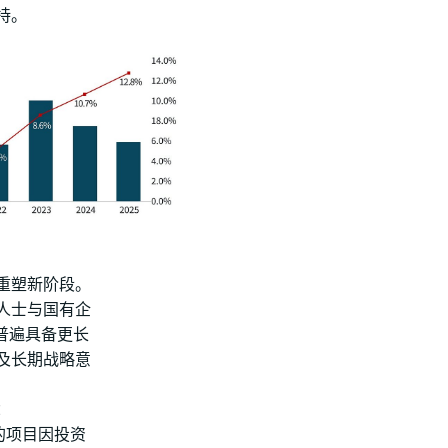
持。
重塑新阶段。
人士与国有企
普遍具备更长
及长期战略意
：
的项目因投资