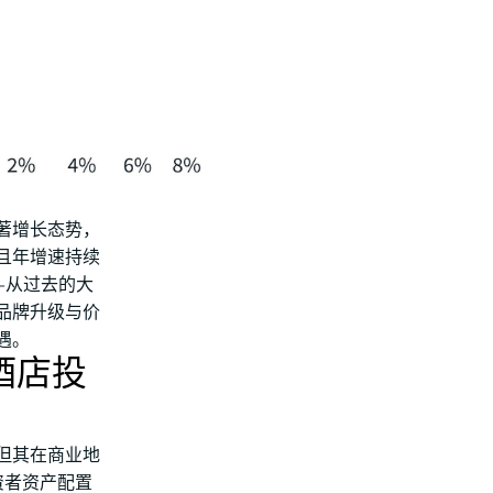
著增长态势，
且年增速持续
—从过去的大
品牌升级与价
遇。
酒店投
，但其在商业地
资者资产配置