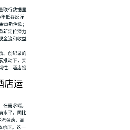
量联行数据显
23年低谷反弹
基金重新活跃；
重新定位潜力
现金流和收益
市场、创纪录的
素推动下，实
韧性，酒店投
酒店运
段。在需求端，
前水平，同比
客流强劲，高
整体承压。这一