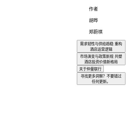
作者
胡晔
郑蔚祺
需求韧性与供给趋稳 重构
酒店运营逻辑
市场演变与政策新规 共塑
酒店投资价值新格局
关于仲量联行
寻找更多洞察？不要错过
任何更新。