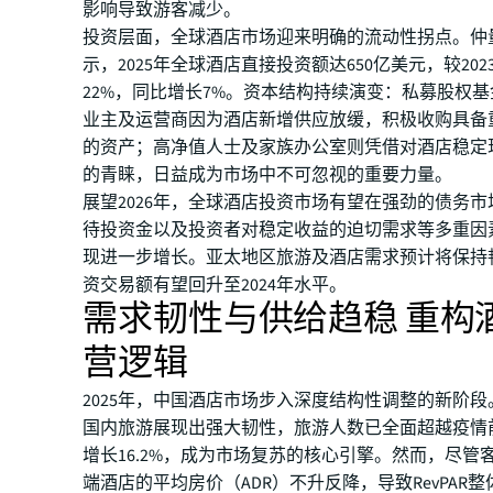
影响导致游客减少。
投资层面，全球酒店市场迎来明确的流动性拐点。仲
示，2025年全球酒店直接投资额达650亿美元，较20
22%，同比增长7%。资本结构持续演变：私募股权
业主及运营商因为酒店新增供应放缓，积极收购具备
的资产；高净值人士及家族办公室则凭借对酒店稳定
的青睐，日益成为市场中不可忽视的重要力量。
展望2026年，全球酒店投资市场有望在强劲的债务
待投资金以及投资者对稳定收益的迫切需求等多重因
现进一步增长。亚太地区旅游及酒店需求预计将保持
资交易额有望回升至2024年水平。
需求韧性与供给趋稳 重构
营逻辑
2025年，中国酒店市场步入深度结构性调整的新阶
国内旅游展现出强大韧性，旅游人数已全面超越疫情
增长16.2%，成为市场复苏的核心引擎。然而，尽管
端酒店的平均房价（ADR）不升反降，导致RevPAR