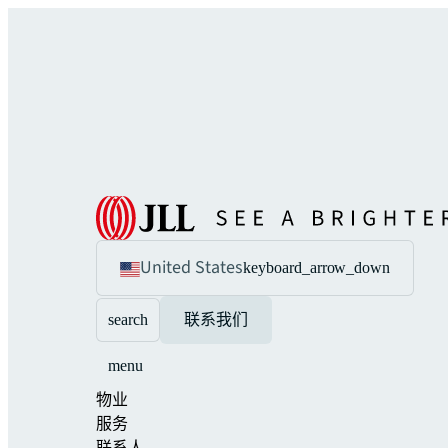
United States
keyboard_arrow_down
search
联系我们
menu
物业
服务