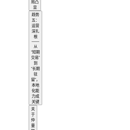
局凸
显
趋势
五：
运营
深扎
根
——
从
“短期
交易”
到
“长期
驻
留”，
本地
化能
力成
关键
关
于
仲
量