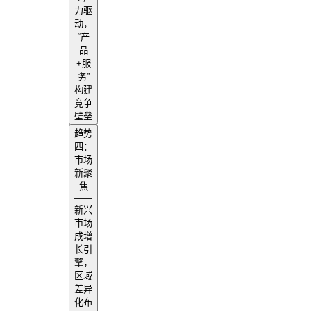
力驱
动，
“产
品
+服
务”
构建
竞争
壁垒
趋势
四：
市场
新聚
焦
——
新兴
市场
成增
长引
擎，
区域
差异
化布