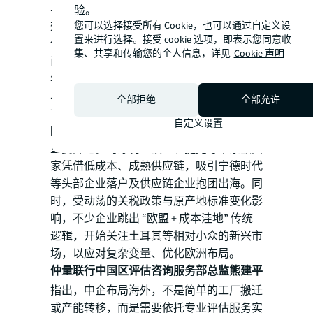
与安全性；营商环境、物流距离、产业集聚
验。
您可以选择接受所有 Cookie，也可以通过自定义设
效应等关键因素，直接影响企业在该区域的
置来进行选择。接受 cookie 选项，即表示您同意收
供应链效率与运营效果。从市场潜力看，东
集、共享和传输您的个人信息，详见
Cookie 声明
南亚 35 岁以下人口占比超 50%，预计2030
年中产阶级将达 3.3 亿，庞大年轻消费群体
与增长中的中产阶层，构成不容忽视的消费
全部拒绝
全部允许
市场。
自定义设置
欧洲市场则成为中企技术输出与绿色合作的
重要阵地。匈牙利、波兰、捷克等中东欧国
家凭借低成本、成熟供应链，吸引宁德时代
等头部企业落户及供应链企业抱团出海。同
时，受动荡的关税政策与原产地标准变化影
响，不少企业跳出 “欧盟 + 成本洼地” 传统
逻辑，开始关注土耳其等相对小众的新兴市
场，以应对复杂变量、优化欧洲布局。
仲量联行中国区评估咨询服务部总监熊建平
指出，中企布局海外，不是简单的工厂搬迁
或产能转移，而是需要依托专业评估服务实