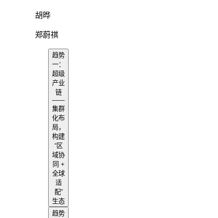
胡晔
郑蔚祺
趋势
一：
超级
产业
链
——
集群
化布
局，
构建
“区
域协
同 +
全球
适
配”
生态
趋势