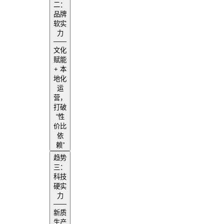
二：
品牌
软实
力
——
文化
赋能
+ 本
地化
运
营，
打破
“性
价比
依
赖”
趋势
三：
科技
硬实
力
——
新质
生产