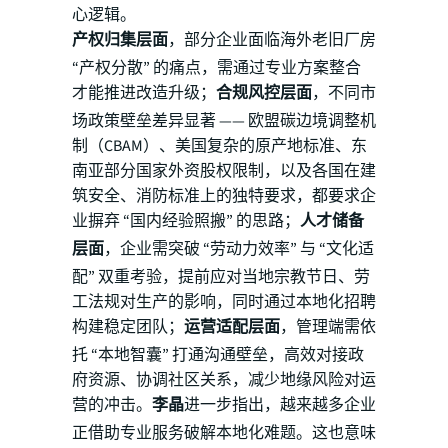
心逻辑。
产权归集层面
，部分企业面临海外老旧厂房
“产权分散” 的痛点，需通过专业方案整合
才能推进改造升级；
合规风控层面
，不同市
场政策壁垒差异显著 —— 欧盟碳边境调整机
制（CBAM）、美国复杂的原产地标准、东
南亚部分国家外资股权限制，以及各国在建
筑安全、消防标准上的独特要求，都要求企
业摒弃 “国内经验照搬” 的思路；
人才储备
层面
，企业需突破 “劳动力效率” 与 “文化适
配” 双重考验，提前应对当地宗教节日、劳
工法规对生产的影响，同时通过本地化招聘
构建稳定团队；
运营适配层面
，管理端需依
托 “本地智囊” 打通沟通壁垒，高效对接政
府资源、协调社区关系，减少地缘风险对运
营的冲击。
李晶
进一步指出，越来越多企业
正借助专业服务破解本地化难题。这也意味