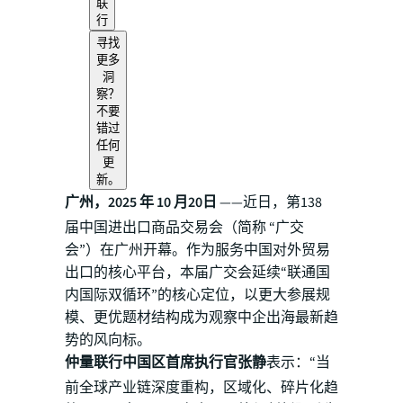
联
行
寻找
更多
洞
察？
不要
错过
任何
更
新。
广州，2025 年 10 月20日
——近日，第138
届中国进出口商品交易会（简称 “广交
会”）在广州开幕。作为服务中国对外贸易
出口的核心平台，本届广交会延续“联通国
内国际双循环”的核心定位，以更大参展规
模、更优题材结构成为观察中企出海最新趋
势的风向标。
仲量联行中国区首席执行官张静
表示：“当
前全球产业链深度重构，区域化、碎片化趋