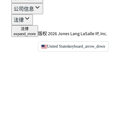
公司信息
法律
法律
版权 2026 Jones Lang LaSalle IP, Inc.
expand_more
United States
keyboard_arrow_down