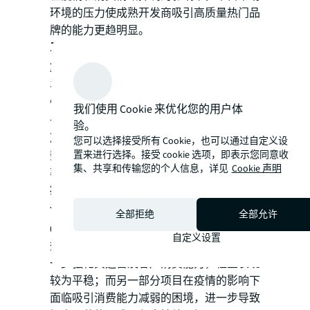
环境的压力使成熟开发商吸引高质量热门品
牌的能力更趋明显。
三季度无新项目交付，市场活跃度缓慢恢
复。
全市优质零售物业总存量维持在437万
平方米。截至九月末，市场活跃度回升较
慢，静态管理的防疫措施依旧对客流量造成
我们使用 Cookie 来优化您的用户体
一定影响，但项目内退租换租情况较上季度
验。
减少，净吸纳量环比增加，同时与往年平均
您可以选择接受所有 Cookie，也可以通过自定义设
数据相比仍有差距。第三季度市场整体空置
置来进行选择。接受 cookie 选项，即表示您同意收
集、共享和传输您的个人信息，详见
Cookie 声明
率保持平稳，录得13.2%。
疫情反复影响市场情绪，整体租金小幅下
调。
三季度天津优质零售市场租金同比下降
全部拒绝
全部允许
0.3%，为324元/平方米/月。租金方面马太
自定义设置
效应持续显现，优质项目积极调档升级，进
一步强化其运营及客户消费能力，租金表现
较为平稳；而另一部分项目在疫情的影响下
面临吸引消费能力减弱的困境，进一步导致