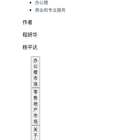
办公楼
商业和专业服务
作者
程妍华
杨平达
办
公
楼
市
场
零
售
地
产
市
场
关
于