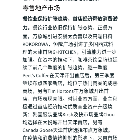
零售地产市场
餐饮业保持扩张趋势，首店经济释放消费潜
力。
餐饮行业依旧保持扩张态势。正餐方
面，万象城引进泰餐太食兽以及高端日料
KOKOROWA，恒隆广场引进了多国西式料
理的天津首店G+KITCHEN，引流能力进一步
加强。在资本的推动下，咖啡茶饮品牌也延
续了前几个季度的扩张趋势，继一季度
Peet’s Coffee在天津开出首店后，第三季度
继续布点四家新店，均位于热门商圈的成熟
商场，另有Tim Hortons在万象城开出首
店，市场表现亮眼。时尚业态方面，业主积
极通过首店经济推动优质商业资产升级焕
新：韩国服装品牌Kirsh及快市场品牌Chuu
均选择在大悦城开出天津首店，另有
Canada Goose天津首店选择布点万象城。
在疫情和消费情绪抑制的影响下，来自市场