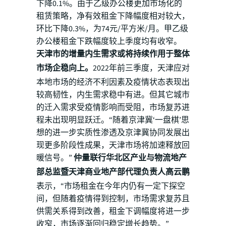
下降0.1%。由于乙级办公楼更加市场化的
租赁策略，净有效租金下降幅度相对较大，
环比下降0.3%，为74元/平方米/月。甲乙级
办公楼租金下跌幅度较上季度均有收窄。
天津市的增量内生需求或将持续作用于整体
市场企稳向上。
2022年前三季度，天津应对
本地市场的经济不利因素及疫情状态表现出
较高韧性，内生需求稳中有进。但其它城市
的迁入需求受疫情影响而受阻，市场复苏进
程未出现明显跃迁。“随着京津冀‘一盘棋’思
想的进一步实质性渗透及京津冀协同发展出
现更多阶段性成果，天津市场将加速释放回
暖信号。”
仲量联行华北区产业与物流地产
部总监暨天津商业地产部代理负责人高云鹏
表示，“市场租金在今年内仍有一定下探空
间，但随着疫情得到控制，市场需求复苏且
供需关系得到改善，租金下调幅度将进一步
收窄，市场逐渐回归稳定增长趋势。”