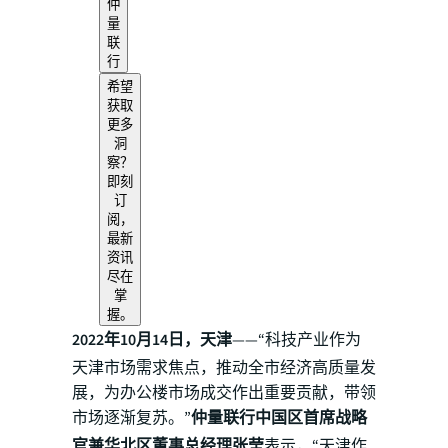
仲
量
联
行
希望
获取
更多
洞
察？
即刻
订
阅，
最新
资讯
尽在
掌
握。
2022年10月14日，天津
——“科技产业作为
天津市场需求焦点，推动全市经济高质量发
展，为办公楼市场成交作出重要贡献，带领
市场逐渐复苏。”
仲量联行中国区首席战略
官兼华北区董事总经理张莹
表示，“天津作