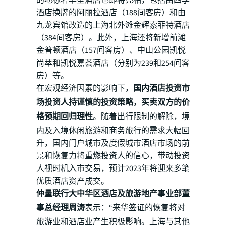
的地标奢华型酒店也即将亮相，包括由四季
酒店换牌的阿丽拉酒店（188间客房）和由
九龙宾馆改造的上海北外滩金辉索菲特酒店
（384间客房）。此外，上海还将新增前滩
金普顿酒店（157间客房）、中山公园凯悦
尚萃和凯悦嘉荟酒店（分别为239和254间客
房）等。
在宏观经济因素的影响下，
国内酒店投资市
场投资人持谨慎的投资策略，买卖双方的价
格预期回归理性
。随着出行限制的解除，境
内及入境休闲旅游和商务旅行的需求大幅回
升，国内门户城市及度假城市酒店市场的前
景和恢复力将重燃投资人的信心，带动投资
人视时机入市交易，预计2023年将迎来多笔
优质酒店资产成交。
仲量联行大中华区酒店及旅游地产事业部董
事总经理周涛
表示：“来华签证的恢复将对
旅游业和酒店业产生积极影响。上海与其他