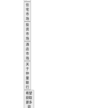
住
宅
市
场
投
资
市
场
酒
店
市
场
关
于
仲
量
联
行
希望
获取
更多
洞