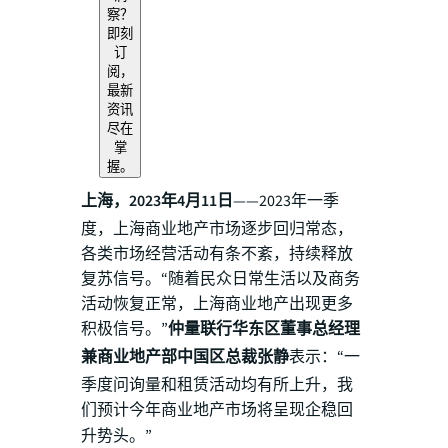
察？
即刻
订
阅，
最新
资讯
尽在
掌
握。
上海，2023年4月11日
——2023年一季
度，上海商业地产市场逐步回归常态，
各类市场经营活动有条不紊，持续释放
复苏信号。“随着民众日常生活以及商务
活动恢复正常，上海商业地产出现更多
积极信号。”
仲量联行华东区董事总经理
兼商业地产部中国区总裁张静
表示：“一
季度问询量和租赁活动均有所上升，我
们预计今年
商业地产市场将呈现企稳回
升势头。”