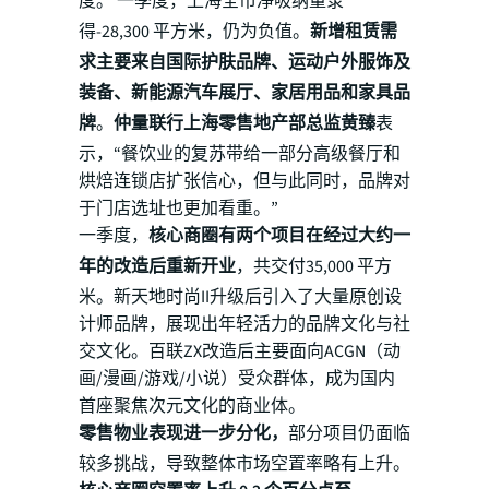
度。
一季度，上海全市净吸纳量录
得-28,300 平方米，仍为负值。
新增租赁需
求主要来自国际护肤品牌、运动户外服饰及
装备、新能源汽车展厅、家居用品和家具品
牌
。
仲量联行上海零售地产部总监黄臻
表
示，“餐饮业的复苏带给一部分高级餐厅和
烘焙连锁店扩张信心，但与此同时，品牌对
于门店选址也更加看重。”
一季度，
核心商圈有两个项目在经过大约一
年的改造后重新开业
，共交付35,000 平方
米。新天地时尚II升级后引入了大量原创设
计师品牌，展现出年轻活力的品牌文化与社
交文化。百联ZX改造后主要面向ACGN（动
画/漫画/游戏/小说）受众群体，成为国内
首座聚焦次元文化的商业体。
零售物业表现进一步分化，
部分项目仍面临
较多挑战，导致整体市场空置率略有上升。