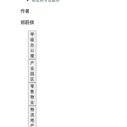
商业和专业服务
作者
郑蔚祺
甲
级
办
公
楼
产
业
园
区
零
售
物
业
物
流
地
产