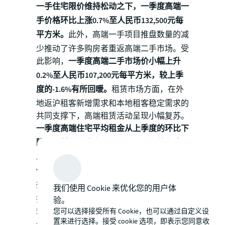
一手住宅限价维持松动之下，一季度高端一
手价格环比上涨0.7%至人民币132,500元每
平方米。
此外，高端一手项目推盘数量的减
少推动了许多购房者重返高端二手市场。受
此影响，
一季度高端二手市场价小幅上升
0.2%至人民币107,200元每平方米，较上季
度的-1.6%有所回暖。
租赁市场方面，在外
地返沪租客新增需求和本地租客稳定需求的
共同支撑下，高端租赁活动呈现小幅复苏。
一季度高端住宅平均租金从上季度的环比下
降1.1%转至环比上涨0.2%，录得平均租金
人民币173.5元每平米每月。
仲量联行中国区研究部住宅市场负责人盛秀
秀
表示，“预计2023年高端住宅供应量将保
我们使用 Cookie 来优化您的用户体
持充足，由于改善型需求依然强劲，全年高
验。
端住宅销售将有望持续良好势头。”短期内
您可以选择接受所有 Cookie，也可以通过自定义设
置来进行选择。接受 cookie 选项，即表示您同意收
一手房限价将维持边际宽松的情况下，预计