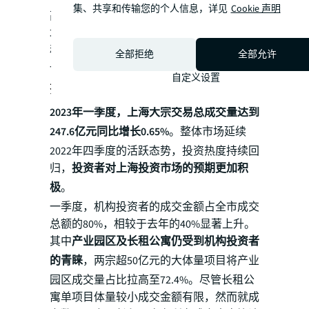
集、共享和传输您的个人信息，详见
Cookie 声明
高端一手价格有望进一步上涨。高端二手市
场方面，随着二手商品住宅成交势头逐步企
稳回暖，2023年下半年二手住宅价格有望进
全部拒绝
全部允许
一步回升。
自定义设置
投资市场
2023年一季度，上海大宗交易总成交量达到
247.6亿元同比增长0.65%
。整体市场延续
2022年四季度的活跃态势，投资热度持续回
归，
投资者对上海投资市场的预期更加积
极
。
一季度，机构投资者的成交金额占全市成交
总额的80%，相较于去年的40%显著上升。
其中
产业园区及长租公寓仍受到机构投资者
的青睐
，两宗超50亿元的大体量项目将产业
园区成交量占比拉高至72.4%。尽管长租公
寓单项目体量较小成交金额有限，然而就成