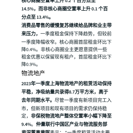
核心商圈空置率上升 0.2 个百分点至
14.5%，而非核心商圈空置率上升 0.1 个百
分点至 13.4%。
消费品零售的缓慢复苏继续给品牌和业主带
来压力，
一季度租金保持下降趋势，但较前
一季度降幅收窄。核心商圈首层租金环比下
降0.4%。非核心商圈业主更愿意提供一些
租金优惠以保留现有租户，首层租金环比下
降0.9%。
物流地产
2023年一季度上海物流地产的租赁活动保持
平稳，净吸纳量共录得8.7万平方米，高于
去年同期水平。
尽管一季度有新项目完工入
市，但新项目和现有项目的需求仍保持稳
定，
非保税物流地产整体空置率小幅下降至
9.4%
。
仲量联行中国区产业与物流服务部
资深董事黄晖
表示： “一季度租赁活动主要