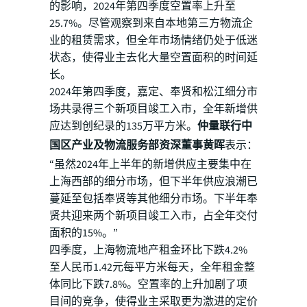
的影响，2024年第四季度空置率上升至
25.7%。尽管观察到来自本地第三方物流企
业的租赁需求，但全年市场情绪仍处于低迷
状态，使得业主去化大量空置面积的时间延
长。
2024年第四季度，嘉定、奉贤和松江细分市
场共录得三个新项目竣工入市，全年新增供
应达到创纪录的135万平方米。
仲量联行中
国区产业及物流服务部资深董事黄晖
表示：
“虽然2024年上半年的新增供应主要集中在
上海西部的细分市场，但下半年供应浪潮已
蔓延至包括奉贤等其他细分市场。下半年奉
贤共迎来两个新项目竣工入市，占全年交付
面积的15%。”
四季度，上海物流地产租金环比下跌4.2%
至人民币1.42元每平方米每天，全年租金整
体同比下跌7.8%。空置率的上升加剧了项
目间的竞争，使得业主采取更为激进的定价