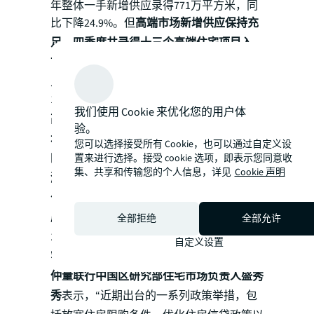
年整体一手新增供应录得771万平方米，同
比下降24.9%。但
高端市场新增供应保持充
足，四季度共录得十三个高端住宅项目入
市，共计1,861套房源，环比增长15.6%。
新
入市的项目平均售价在115,000元每平米至
176,000元每平米之间。
2024年全年，上海
我们使用 Cookie 来优化您的用户体
高端一手新增供应总量达到6,704套，同比
验。
增长138.9%。
您可以选择接受所有 Cookie，也可以通过自定义设
四季度，上海高端一手住宅成交均价环比上
置来进行选择。接受 cookie 选项，即表示您同意收
集、共享和传输您的个人信息，详见
Cookie 声明
涨0.3%至143,300元每平方米。
在高端二手
住宅市场成交势头小幅回升的背景下，
本季
度高端二手住宅成交均价环比下降3.6%至
全部拒绝
全部允许
137,700元每平方米，降幅较上季度有所收
自定义设置
窄。
仲量联行中国区研究部住宅市场负责人盛秀
秀
表示，“近期出台的一系列政策举措，包