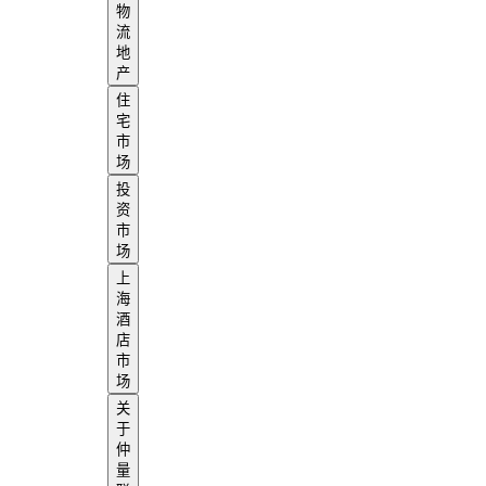
物
流
地
产
住
宅
市
场
投
资
市
场
上
海
酒
店
市
场
关
于
仲
量