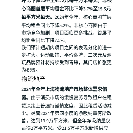
环比下降2.8%至44. 2元每平方米每天。非核
心商圈首层平均租金环比下降3.7%至15.5元
每平方米每天。
2024年全年，核心商圈首层
平均租金同比下降5.2%。非核心商圈由于
市场竞争加剧，项目面临更多挑战，首层平
均租金同比下降7.5%。
我们预计短期内项目之间的表现分化将进一
步扩大。运动服饰、平价潮牌、二次元及潮
玩品牌预计将持续受到青睐，其门店扩张更
为积极。
物流地产
2024年全年上海物流地产市场整体需求偏
弱。
由于消费市场的缓慢复苏导致租户在租
赁决策上普遍持谨慎态度，因此租赁活动减
少。尽管2024年第四季度的净吸纳量有所改
善，达到13.9万平方米，但全年净吸纳量仅
录得2万平方米。受21.5万平方米新增供应