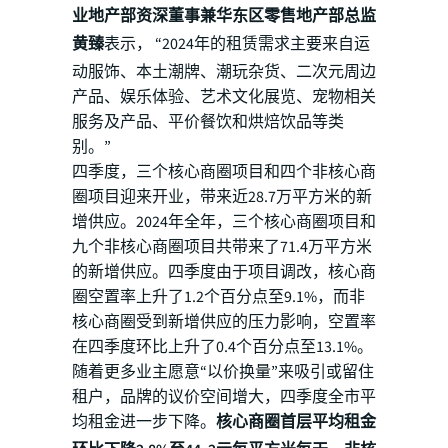
业地产部资深董事兼华东区零售地产部总监
黄臻
表示， “2024年的租赁需求主要来自运
动服饰、本土潮牌、潮玩杂货、二次元周边
产品、娱乐体验、艺术文化展览、宠物相关
服务及产品、平价餐饮和烘焙饮品等类
别。”
四季度，三个核心商圈项目和四个非核心商
圈项目迎来开业，带来近28.7万平方米的新
增供应。2024年全年，三个核心商圈项目和
九个非核心商圈项目共带来了71.4万平方米
的新增供应。四季度由于项目调改，核心商
圈空置率上升了1.2个百分点至9.1%，而非
核心商圈受到新增供应的压力影响，空置率
在四季度环比上升了0.4个百分点至13.1%。
随着更多业主愿意“以价换量”来吸引或留住
租户，品牌的议价空间增大，四季度全市平
均租金进一步下降。
核心商圈首层平均租金