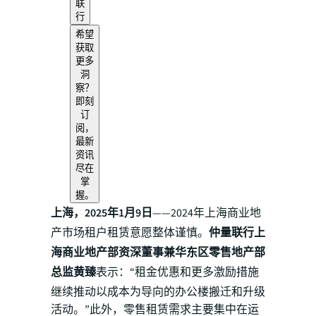
联
行
希望
获取
更多
洞
察？
即刻
订
阅，
最新
资讯
尽在
掌
握。
上海，2025年1月9日
——2024年上海商业地
产市场租户租赁意愿整体谨慎。
仲量联行上
海商业地产部资深董事兼华东区零售地产部
总监黄臻
表示：“租金优惠和更多激励措施
继续推动以成本为导向的办公楼搬迁和升级
活动。”此外，零售租赁需求主要集中在运