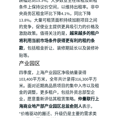
跌幅达到15.3%。大多数业主在续租及新租
条件上保持议价空间，以维持出租率。非中
央商务区租金环比下降4.1%，同比下降
13.8%。大量可租赁面积持续加剧项目之间
的竞争，促使业主提供更具吸引力的价格及
激励政策。值得关注的是，
越来越多的租户
将利用当前市场条件获得更有利的租约条
款
，包括租金折让、装修期延长以及装修补
贴等。
产业园区
四季度，上海产业园区净吸纳量录得
103,400平方米，全年共计录得316,300平方
米。面对近期高品质项目的集中入市以及租
金的调整，更多租户，包括外资总部型企
业，愿意重新评估其租赁策略。
仲量联行上
海商业地产部产业园区总监俞则人
表示，
“价格驱动的搬迁、升级仍是主要的需求类