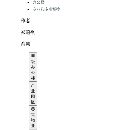
办公楼
商业和专业服务
作者
郑蔚祺
俞慧
甲
级
办
公
楼
产
业
园
区
零
售
物
业