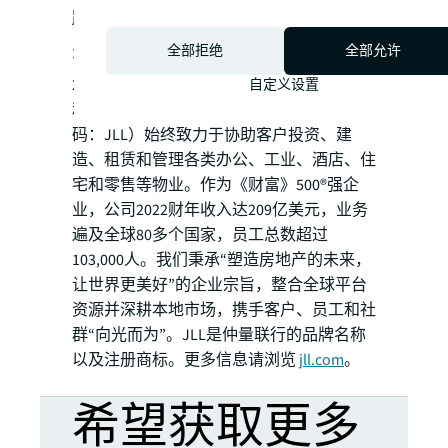
踪
了解更多信息。
关于仲量联行
全部拒绝
全部允许
200多年来，作为全球领先的商业地产服务
自定义设置
和投资管理公司，仲量联行（纽交所交易代
码：JLL）始终致力于协助客户投资、建
造、租赁和管理各类办公、工业、酒店、住
宅和零售等物业。作为《财富》500®强企
业，公司2022财年收入达209亿美元，业务
遍及全球80多个国家，员工总数超过
103,000人。我们秉承“塑造房地产的未来，
让世界更美好”的企业宗旨，整合全球平台
资源并深耕本地市场，携手客户、员工和社
群“向光而为”。JLL是仲量联行的品牌名称
以及注册商标。更多信息请浏览
jll.com
。
希望获取更多