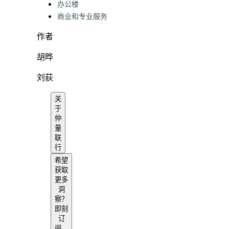
办公楼
商业和专业服务
作者
胡晔
刘荻
关
于
仲
量
联
行
希望
获取
更多
洞
察？
即刻
订
阅，