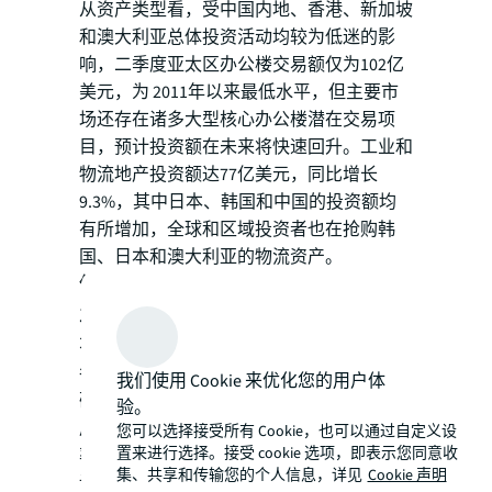
从资产类型看，受中国内地、香港、新加坡
和澳大利亚总体投资活动均较为低迷的影
响，二季度亚太区办公楼交易额仅为102亿
美元，为 2011年以来最低水平，但主要市
场还存在诸多大型核心办公楼潜在交易项
目，预计投资额在未来将快速回升。工业和
物流地产投资额达77亿美元，同比增长
9.3%，其中日本、韩国和中国的投资额均
有所增加，全球和区域投资者也在抢购韩
国、日本和澳大利亚的物流资产。
仲量联行亚太区资本市场投资者信息及策略
主管Pamela Ambler
表示: “展望下半年，受
不同的利率和债务市场波动的影响，亚太区
各市场的资产定价可能会充满不同程度的不
我们使用 Cookie 来优化您的用户体
确定性。长远来看，一些主要经济体的加息
验。
周期可能会延长，从而持续影响短期贷款利
您可以选择接受所有 Cookie，也可以通过自定义设
置来进行选择。接受 cookie 选项，即表示您同意收
率，但投资活动应该会逐渐开始回暖。”
集、共享和传输您的个人信息，详见
Cookie 声明
请下载仲量联行
2023年二季度亚太区资本追