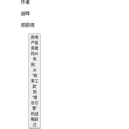
作者
胡晔
郑蔚祺
房地
产投
资者
的AI
布
局：
从
“效
率工
具”
到
“增
长引
擎”
的战
略跃
迁