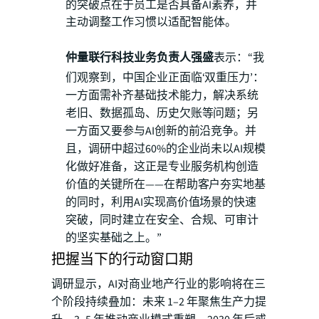
的突破点在于员工是否具备AI素养，并
主动调整工作习惯以适配智能体。
仲量联行科技业务负责人强盛
表示：“我
们观察到，中国企业正面临‘双重压力’：
一方面需补齐基础技术能力，解决系统
老旧、数据孤岛、历史欠账等问题；另
一方面又要参与AI创新的前沿竞争。并
且，调研中超过60%的企业尚未以AI规模
化做好准备，这正是专业服务机构创造
价值的关键所在——在帮助客户夯实地基
的同时，利用AI实现高价值场景的快速
突破，同时建立在安全、合规、可审计
的坚实基础之上。”
把握当下的行动窗口期
调研显示，AI对商业地产行业的影响将在三
个阶段持续叠加：未来 1–2 年聚焦生产力提