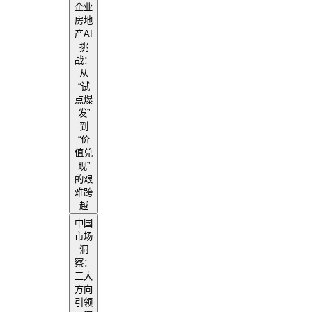
企业
房地
产AI
挑
战：
从
“试
点爆
发”
到
“价
值兑
现”
的艰
难跨
越
中国
市场
洞
察：
三大
方向
引领