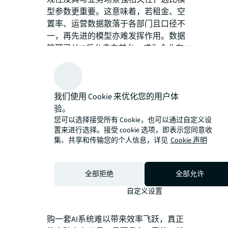
型参数更重要。这意味着，若租金、空
置率、运营数据散落于各部门且口径不
一，再先进的模型亦难发挥作用。数据
管理已从IT后台走向前台，成为企业在AI
时代的核心竞争力。
多模态：
2026年，AI已全面进入多模态
时代。模型能同时理解和生成文本、图
我们使用 Cookie 来优化您的用户体
像、音频及视频，人机交互正变得更加
验。
直观和沉浸。对于商业地产而言，这意
您可以选择接受所有 Cookie，也可以通过自定义设
味着项目展示和客户沟通方式的革新。
置来进行选择。接受 cookie 选项，即表示您同意收
从二维图纸与静态资料，升级为更具沉
集、共享和传输您的个人信息，详见
Cookie 声明
浸感的空间展示与互动体验，客户可通
过自然语言参与设计与构想。
智能体：
未来几年，AI 对工作方式的影
全部拒绝
全部允许
响将日益显著。预计到2026年，约40%
自定义设置
的企业软件将具备智能体工作流能力。
AI从“对话交互”走向“自主执行”。单纯采
购一套AI系统难以带来效率飞跃，真正