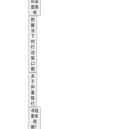
AI深
度落
地
把
握
当
下
的
行
动
窗
口
期
关
于
仲
量
联
行
寻找
更多
洞
察？