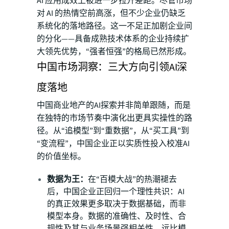
AI 应用成效上被进一步拉开差距。尽管市场
对 AI 的热情空前高涨，但不少企业仍缺乏
系统化的落地路径。这一不足正加剧企业间
的分化——具备成熟技术体系的企业持续扩
大领先优势，“强者恒强”的格局已然形成。
中国市场洞察：三大方向引领AI深
度落地
中国商业地产的AI探索并非简单跟随，而是
在独特的市场节奏中演化出更具实操性的路
径。从“追模型”到“重数据”，从“买工具”到
“变流程”，中国企业正以实质性投入校准AI
的价值坐标。
数据为王：
在“百模大战”的热潮褪去
后，中国企业正回归一个理性共识：AI
的真正效果更多取决于数据基础，而非
模型本身。数据的准确性、及时性、合
规性及其与业务场景强相关性，远比模