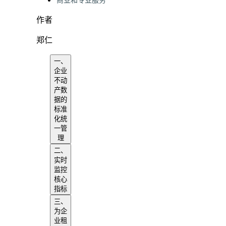
商业和专业服务
作者
郑仁
一、
企业
不动
产数
据的
标准
化统
一管
理
二、
实时
监控
核心
指标
三、
为企
业租