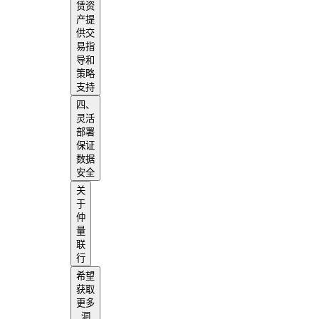
赁资
产提
供交
易指
导和
策略
支持
四、
灵活
部署
保证
数据
安全
关
于
仲
量
联
行
希望
获取
更多
洞