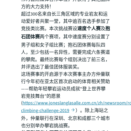
方的大力支持！
超过300名来自长三角区域的专业岩友和运
动爱好者共聚一堂，其中逾百名选手参加了
竞技类比赛。本次挑战赛设
速度个人赛
及
抱
石团体赛
两个赛项，其中速度赛分别设置了
男子组和女子组比赛；抱石团体赛每队四
人，至少包括一名异性，需要完成六条赛道
的攀爬。最终比赛每个组别决出了前三名，
并评选出了最佳团体服装奖。
这场赛事的开启源于本次赛事主办方仲量联
行今年初在亚太区首次启动的体育相关赞助
——帮助年轻攀岩运动员成就“登上世界攀
岩竞技舞台”的愿景
(
https://www.joneslanglasalle.com.cn/zh/newsroom/ro
climbing-challenge-2019
）。除上海站之
外，仲量联行在深圳、北京和成都三个城市
也分别举办攀岩挑战赛。