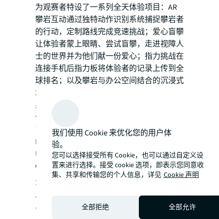
为观赛者特设了一系列全天体验项目：AR
攀岩互动通过独特动作识别系统捕捉攀岩者
的行动，定制路线完成竞速挑战；爱心盲攀
让体验者蒙上眼睛、尝试盲攀，走进视障人
士的世界并为他们献一份爱心；指力挑战在
连接手机后指力板将体验者的记录上传到全
球排名；以及攀岩与办公空间结合的沉浸式
场景让体验者通过简单攀爬轻松拍出3D效
果照片。
值得一提的是，攀岩挑战赛上海站活动得到
了众多品牌的大力支持，他们包括The
我们使用 Cookie 来优化您的用户体
North Face、Big 3 Media、美时Lamex 、
验。
UHAVEFUN、Spacecycle、Climbing style、
您可以选择接受所有 Cookie，也可以通过自定义设
置来进行选择。接受 cookie 选项，即表示您同意收
Goodbar、E9、Via Stelle等。
集、共享和传输您的个人信息，详见
Cookie 声明
关于仲量联行​
仲量联行（纽交所交易代码：JLL）是全球
全部拒绝
全部允许
领先的房地产专业服务和投资管理公司。我