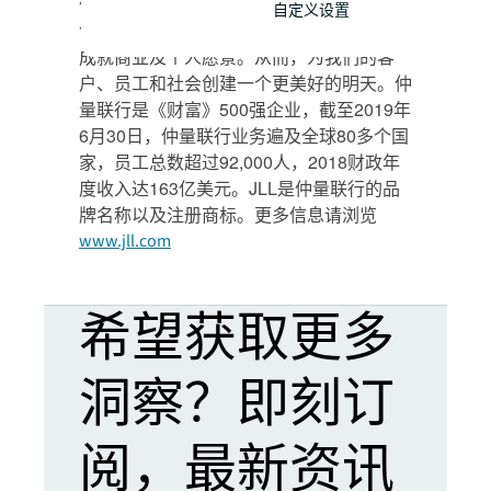
们始终致力于房地产领域的持续创新；不断
自定义设置
创造机遇，打造理想空间，实现价值回报以
成就商业及个人愿景。从而，为我们的客
户、员工和社会创建一个更美好的明天。仲
量联行是《财富》500强企业，截至2019年
6月30日，仲量联行业务遍及全球80多个国
家，员工总数超过92,000人，2018财政年
度收入达163亿美元。JLL是仲量联行的品
牌名称以及注册商标。更多信息请浏览
www.jll.com
希望获取更多
洞察？即刻订
阅，最新资讯