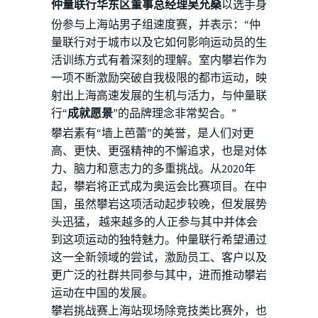
仲量联行华东区董事总经理吴允燊
以选手身
份参与上海站男子组速度赛，并表示：“仲
量联行对于城市以及它如何影响运动员的生
活训练方式有着深刻的理解。室内攀岩作为
一项不断激励突破自我极限的都市运动，映
射出上海高速发展的生机与活力，与仲量联
行“
成就愿景
”的品牌理念非常契合。”
攀岩素有“墙上芭蕾”的美誉，是人们对更
高、更快、更强精神的不懈追求，也是对体
力、脑力和意志力的多重挑战。从2020年
起，攀岩将正式成为奥运会比赛项目。在中
国，虽然攀岩这项活动起步较晚，但发展势
头迅猛， 越来越多的人正参与其中并体会
到这项运动的独特魅力。仲量联行希望通过
这一全新领域的尝试，激励员工、客户以及
更广泛的社群共同参与其中，进而推动攀岩
运动在中国的发展。
攀岩挑战赛上海站现场除竞技类比赛外，也