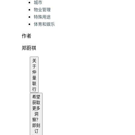
Categories:
城市
物业管理
特殊用途
体育和娱乐
作者
郑蔚祺
关
于
仲
量
联
行​
希望
获取
更多
洞
察？
即刻
订