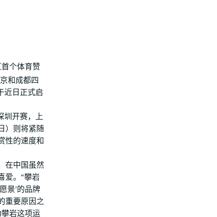
区首个体育赞
北京和成都四
已于近日正式启
在深圳开赛，上
7日）则将紧随
赏性的速度和
，在中国虽然
喜爱。“攀岩
愿景’的品牌
的重要原因之
动攀岩这项运