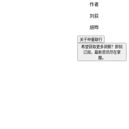
作者
刘荻
胡晔
关于仲量联行
希望获取更多洞察？即刻
订阅，最新资讯尽在掌
握。