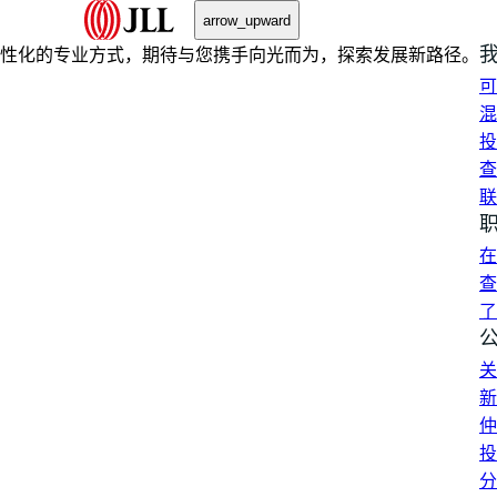
arrow_upward
性化的专业方式，期待与您携手向光而为，探索发展新路径。
可
混
投
查
联
在
查
了
关
新
仲
投
分