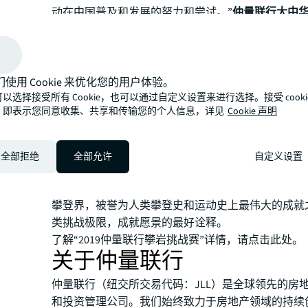
动在中国普及和发展的努力和尝试。”
仲量联行大中
监胡晔女士
表示，“我们希望以岩会友，为有追求、
情的攀岩爱好者搭建切磋和交流的平台。”
此次挑战赛除正式比赛项目外，还特别设立了体验环
们使用 Cookie 来优化您的用户体验。
多有兴趣但尚未尝试过攀岩的朋友提供攀爬体验的机
以选择接受所有 Cookie，也可以通过自定义设置来进行选择。接受 cooki
佳造型奖”等环节则旨在为比赛增添更多趣味性。
，即表示您同意收集、共享和传输您的个人信息，详见
Cookie 声明
除了举办挑战赛外，仲量联行对于攀岩运动的推广，
伙伴的积极协作。尤其值得一提的是，仲量联行是正
斯卡最佳纪录长片——徒手攀岩”在中国的电影商务合
全部拒绝
全部允许
自定义设置
手攀岩》记录了知名攀岩大师亚历克斯·霍诺德徒手挑
最高峰”美国约塞米蒂国家公园酋长岩的全过程。此
攀登界，被誉为人类攀登史和运动史上最伟大的成就
类挑战极限，成就愿景的最好诠释。
了解“2019仲量联行攀岩挑战赛”详情，请点击此处。
关于仲量联行
仲量联行（纽交所交易代码：JLL）是全球领先的房
和投资管理公司。我们始终致力于房地产领域的持续