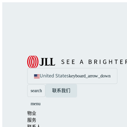
United States
keyboard_arrow_down
search
联系我们
menu
物业
服务