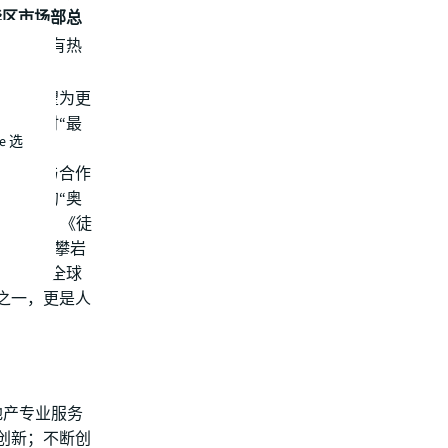
华区市场部总
有勇气、有热
节，希望为更
会；同时“最
e 选
还包括与合作
在热映的“奥
作伙伴。《徒
战登顶“攀岩
事曾震惊全球
之一，更是人
地产专业服务
创新；不断创