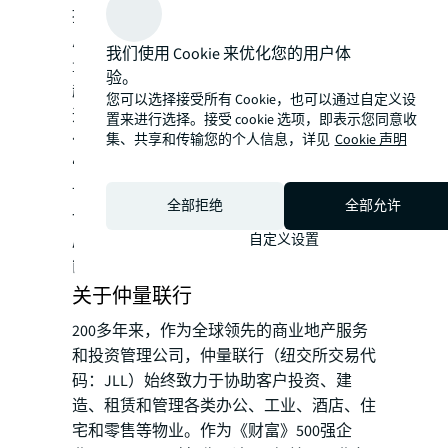
提供有力、有效的支持。
总的来说，预计房地产行业将继续适应从增
我们使用 Cookie 来优化您的用户体
量时代到存量时代的变化、供求关系和长期
验。
趋势的变化，由总量扩张转为存量上的改
您可以选择接受所有 Cookie，也可以通过自定义设
造、去库、消化和增量上的提质、调整、优
置来进行选择。接受 cookie 选项，即表示您同意收
化相结合。预计保障性住房、城中村改造、
集、共享和传输您的个人信息，详见
Cookie 声明
“平急两用”公共基础设施等三大重点工程建
设将和房地产行业调控政策优化调整结合在
全部拒绝
全部允许
一起，成为推动优化房地产行业结构、构建
房地产发展新模式的新起点、新抓手、新动
自定义设置
能。
关于仲量联行
200多年来，作为全球领先的商业地产服务
和投资管理公司，仲量联行（纽交所交易代
码：JLL）始终致力于协助客户投资、建
造、租赁和管理各类办公、工业、酒店、住
宅和零售等物业。作为《财富》500强企