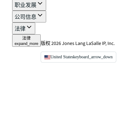
职业发展
公司信息
法律
法律
版权 2026 Jones Lang LaSalle IP, Inc.
expand_more
United States
keyboard_arrow_down