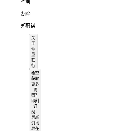
作者
胡晔
郑蔚祺
关
于
仲
量
联
行
希望
获取
更多
洞
察？
即刻
订
阅，
最新
资讯
尽在