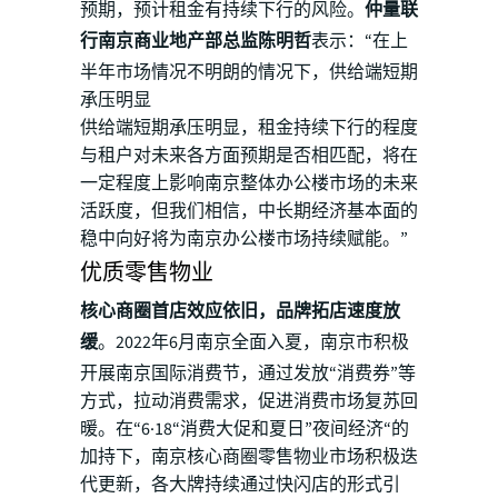
预期，预计租金有持续下行的风险。
仲量联
行南京商业地产部总监陈明哲
表示：“在上
半年市场情况不明朗的情况下，供给端短期
承压明显
供给端短期承压明显，租金持续下行的程度
与租户对未来各方面预期是否相匹配，将在
一定程度上影响南京整体办公楼市场的未来
活跃度，但我们相信，中长期经济基本面的
稳中向好将为南京办公楼市场持续赋能。”
优质零售物业
核心商圈首店效应依旧，品牌拓店速度放
缓
。2022年6月南京全面入夏，南京市积极
开展南京国际消费节，通过发放“消费券”等
方式，拉动消费需求，促进消费市场复苏回
暖。在“6·18“消费大促和夏日”夜间经济“的
加持下，南京核心商圈零售物业市场积极迭
代更新，各大牌持续通过快闪店的形式引