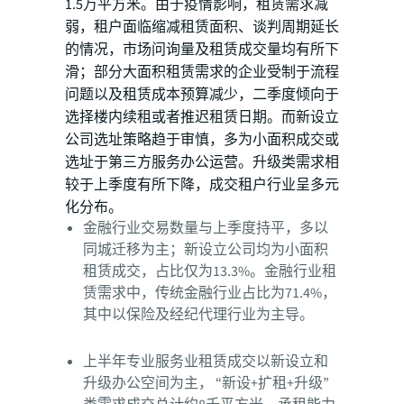
1.5万平方米。由于疫情影响，租赁需求减
弱，租户面临缩减租赁面积、谈判周期延长
的情况，市场问询量及租赁成交量均有所下
滑；部分大面积租赁需求的企业受制于流程
问题以及租赁成本预算减少，二季度倾向于
选择楼内续租或者推迟租赁日期。而新设立
公司选址策略趋于审慎，多为小面积成交或
选址于第三方服务办公运营。升级类需求相
较于上季度有所下降，成交租户行业呈多元
化分布。
金融行业交易数量与上季度持平，多以
同城迁移为主；新设立公司均为小面积
租赁成交，占比仅为13.3%。金融行业租
赁需求中，传统金融行业占比为71.4%，
其中以保险及经纪代理行业为主导。
上半年专业服务业租赁成交以新设立和
升级办公空间为主， “新设+扩租+升级”