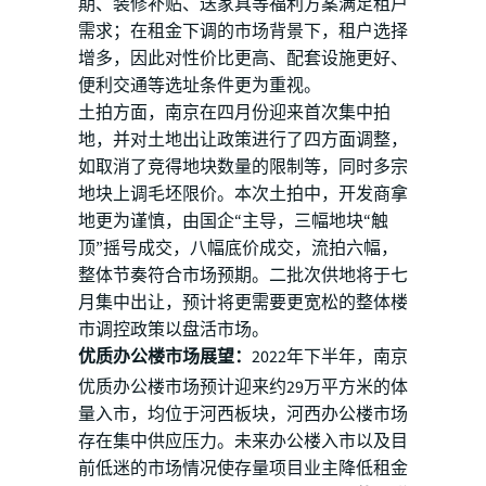
期、装修补贴、送家具等福利方案满足租户
需求；在租金下调的市场背景下，租户选择
增多，因此对性价比更高、配套设施更好、
便利交通等选址条件更为重视。
土拍方面，南京在四月份迎来首次集中拍
地，并对土地出让政策进行了四方面调整，
如取消了竞得地块数量的限制等，同时多宗
地块上调毛坯限价。本次土拍中，开发商拿
地更为谨慎，由国企“主导，三幅地块“触
顶”摇号成交，八幅底价成交，流拍六幅，
整体节奏符合市场预期。二批次供地将于七
月集中出让，预计将更需要更宽松的整体楼
市调控政策以盘活市场。
优质办公楼市场展望：
2022年下半年，南京
优质办公楼市场预计迎来约29万平方米的体
量入市，均位于河西板块，河西办公楼市场
存在集中供应压力。未来办公楼入市以及目
前低迷的市场情况使存量项目业主降低租金