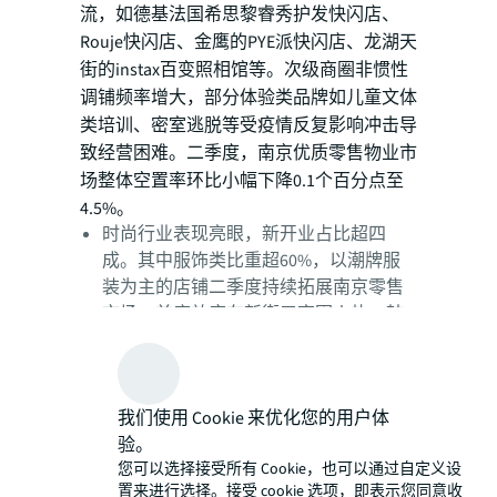
流，如德基法国希思黎睿秀护发快闪店、
Rouje快闪店、金鹰的PYE派快闪店、龙湖天
街的instax百变照相馆等。次级商圈非惯性
调铺频率增大，部分体验类品牌如儿童文体
类培训、密室逃脱等受疫情反复影响冲击导
致经营困难。二季度，南京优质零售物业市
场整体空置率环比小幅下降0.1个百分点至
4.5%。
时尚行业表现亮眼，新开业占比超四
成。其中服饰类比重超60%，以潮牌服
装为主的店铺二季度持续拓展南京零售
市场。首店效应在新街口商圈火热，韩
国潮牌KIRSH和Covernat、国内品牌
CHICJOC本季度均在德基广场开设了中国
首店。奢侈珠宝品牌Graff在大陆的第三
我们使用 Cookie 来优化您的用户体
家全球新概念店、鞋包品牌Mulberry江
验。
苏首店均选址于德基广场。
您可以选择接受所有 Cookie，也可以通过自定义设
置来进行选择。接受 cookie 选项，即表示您同意收