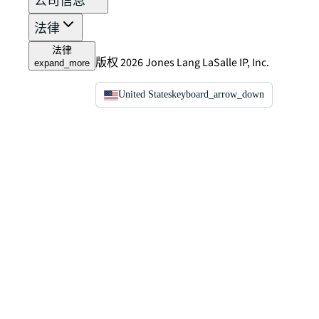
公司信息
法律
法律
版权 2026 Jones Lang LaSalle IP, Inc.
expand_more
United States
keyboard_arrow_down