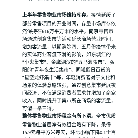
上半年零售物业市场维持库存
。疫情延缓了
部分零售项目的开业时间，存量市场库存依
然保持在616万平方米的水平。南京零售市
场通过创意集市等活动延长商场营业时间，
增加客流量，以期消除四、五月份疫情带来
的实体商业客流下滑的影响，如东城汇的
“小鬼集市”、金鹰湖滨的“五马渡夜市”、弘
阳的“青年夜生活集市”、同曦假日百货的
“星空龙虾集市”等，年轻消费者对于文化和
场景的体验意愿较强，通过创意集市延展夜
间经济，不仅满足消费者需求并增加了商家
收入，同时提升了集市所在商场的客流量，
可谓一举三得。
整体零售物业市场租金有所下滑
。全市优质
零售物业首层净有效租金略有下降，录得
15.9元每平方米每天，环比小幅下降0.1个百