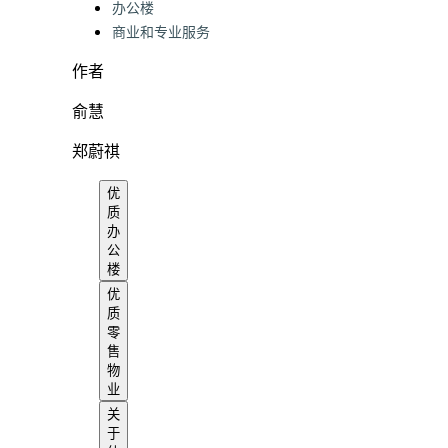
办公楼
商业和专业服务
作者
俞慧
郑蔚祺
优
质
办
公
楼
优
质
零
售
物
业
关
于