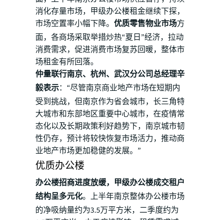
消化存量市场，甲级办公楼租金继续下探，
市场空置率小幅下降。
优质零售物业市场
方
面，各商场采取举措炒热“夏日”经济，拉动
消费需求，促进消费市场复苏回暖，整体市
场租金有所回落。
仲量联行南京、杭州、武汉分公司总经理辛
毅表示
：“尽管南京商业地产市场在短期内
受到挑战，但南京作为省会城市，长三角特
大城市和东部地区重要中心城市，在疫情常
态化以及长期政策利好趋势下，南京城市韧
性仍存，预计将较快恢复市场活力，推动商
业地产市场更加稳健的发展。”
优质办公楼
办公楼招商进度放缓，甲级办公楼成交租户
结构呈多元化
。上半年南京整体办公楼市场
的净吸纳量约为3.5万平方米，二季度约为