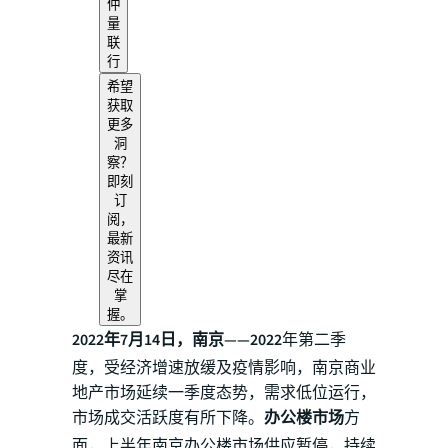
仲
量
联
行
希望
获取
更多
洞
察？
即刻
订
阅，
最新
资讯
尽在
掌
握。
2022年7月14日，南京——2022
年第二季
度，受经济增速放缓及疫情影响，南京商业
地产市场延续一季度态势，需求低位运行，
市场成交活跃度有所下降。
办公楼市场
方
面，上半年南京办公楼市场供应暂停，持续