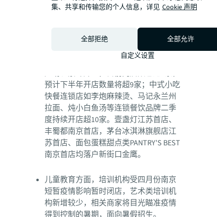
餐饮行业中，非正餐类新开店比例超七
集、共享和传输您的个人信息，详见
Cookie 声明
成。得益于资本加持，结合当代年轻人
生活节奏快，更快出餐速度、更方便用
餐方式的餐饮体验，咖啡饮品、快餐小
全部拒绝
全部允许
吃与甜品烘焙等业态新开店占比较高，
自定义设置
咖啡品牌M stand二季度在水游城、弘阳
广场、紫峰开业，目前门店数已达6家，
预计下半年开店数量将超9家；中式小吃
快餐连锁店如李炮麻辣烫、马记永兰州
拉面、炖小白鱼汤等连锁餐饮品牌二季
度持续开店超10家。壹盏灯江苏首店、
丰蜀都南京首店，茅台冰淇淋旗舰店江
苏首店、面包蛋糕甜点类PANTRY'S BEST
南京首店均落户新街口金鹰。
儿童教育方面，培训机构受四月份南京
短暂疫情影响暂时闭店，艺术类培训机
构新增较少，相关商家将目光瞄准疫情
得到控制的暑期，面向暑假招生。